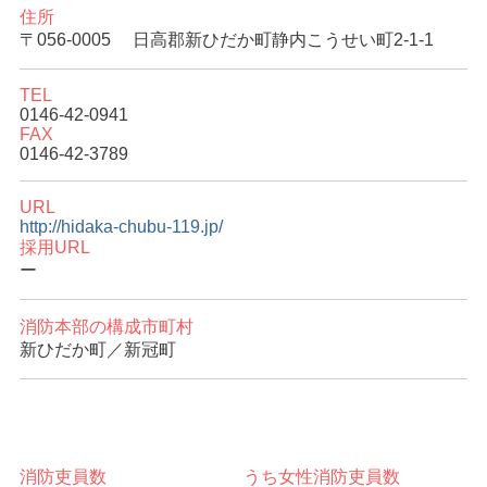
住所
〒056-0005
日高郡新ひだか町静内こうせい町2-1-1
TEL
0146-42-0941
FAX
0146-42-3789
URL
http://hidaka-chubu-119.jp/
採用URL
ー
消防本部の構成市町村
新ひだか町／新冠町
消防吏員数
うち女性消防吏員数
消防本部統計データ