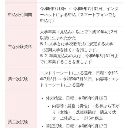
令和5年7月3日 ～ 令和5年7月31日、インタ
申込受付期間
ーネットによる申込（スマートフォンでも
申込可）
大学卒業（見込み）以上で平成10年4月2日
以後に生まれたかた
※ 1. 大学とは学校教育法に規定する大学
主な受験資格
（短期大学を除く）を指します。
※ 2. 卒業見込みの人は，令和6年3月31日ま
でに卒業することを要します
エントリーシートによる選考、日程 : 令和5
第一次試験
年7月3日 ～ 令和5年7月31日、内容等 : エン
トリーシートによる選考
体力検査、日程：令和5年9月16日
内容等 : 懸垂（男性）・鉄棒ぶら下が
り（女性）・反復横跳び・腕立て伏
せ・上体起こし・275ｍ疾走
第二次試験
筆記試験、日程：令和5年9月17日