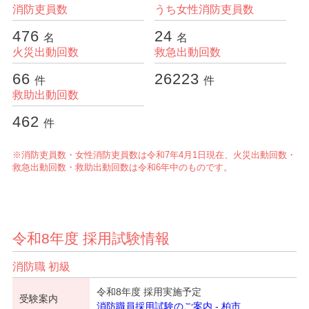
消防吏員数
うち女性消防吏員数
消防本部統計データ
476
24
名
名
火災出動回数
救急出動回数
66
26223
件
件
救助出動回数
462
件
※消防吏員数・女性消防吏員数は令和7年4月1日現在、火災出動回数・
救急出動回数・救助出動回数は令和6年中のものです。
令和8年度 採用試験情報
消防職 初級
令和8年度 採用実施予定
受験案内
消防職員採用試験のご案内 - 柏市