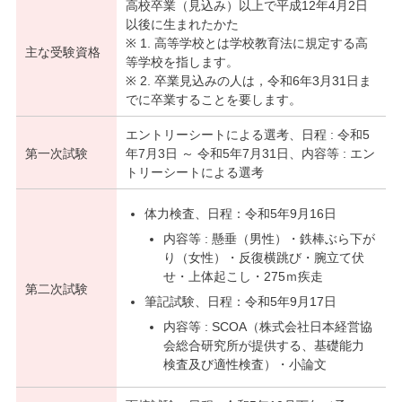
高校卒業（見込み）以上で平成12年4月2日
以後に生まれたかた
※ 1. 高等学校とは学校教育法に規定する高
主な受験資格
等学校を指します。
※ 2. 卒業見込みの人は，令和6年3月31日ま
でに卒業することを要します。
エントリーシートによる選考、日程 : 令和5
第一次試験
年7月3日 ～ 令和5年7月31日、内容等 : エン
トリーシートによる選考
体力検査、日程：令和5年9月16日
内容等 : 懸垂（男性）・鉄棒ぶら下が
り（女性）・反復横跳び・腕立て伏
せ・上体起こし・275ｍ疾走
第二次試験
筆記試験、日程：令和5年9月17日
内容等 : SCOA（株式会社日本経営協
会総合研究所が提供する、基礎能力
検査及び適性検査）・小論文