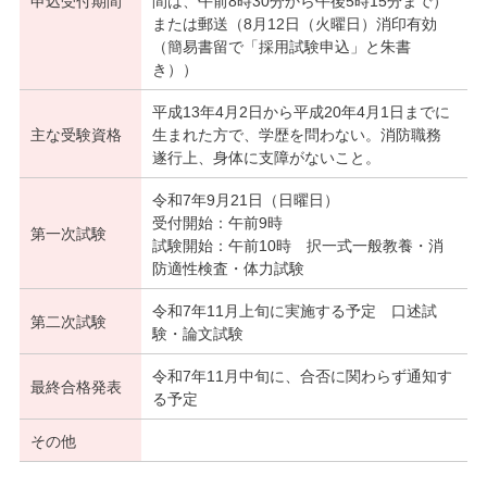
申込受付期間
間は、午前8時30分から午後5時15分まで）
または郵送（8月12日（火曜日）消印有効
（簡易書留で「採用試験申込」と朱書
き））
平成13年4月2日から平成20年4月1日までに
主な受験資格
生まれた方で、学歴を問わない。消防職務
遂行上、身体に支障がないこと。
令和7年9月21日（日曜日）
受付開始：午前9時
第一次試験
試験開始：午前10時 択一式一般教養・消
防適性検査・体力試験
令和7年11月上旬に実施する予定 口述試
第二次試験
験・論文試験
令和7年11月中旬に、合否に関わらず通知す
最終合格発表
る予定
その他