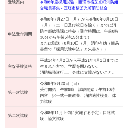
受験案内
令和8年度採用試験・匝瑳市横芝光町消防組
合職員募集 - 匝瑳市横芝光町消防組合
令和8年7月27日（月）から令和8年8月10日
（月）（土・日及び祝日を除く）までに消
防本部総務課に持参（受付時間は、午前8時
申込受付期間
30分から午後5時15分まで）
または郵送（8月10日（月）消印有効（簡易
書留で「採用試験申込」と朱書き））
平成14年4月2日から平成21年4月1日までに
主な受験資格
生まれた方で、学歴を問わない。
消防職務遂行上、身体に支障がないこと。
令和8年9月20日（日）
受付開始：午前9時 試験開始：午前10時
第一次試験
内容：択一式一般教養、消防適性検査、体
力試験
令和8年11月上旬に実施する予定：口述試
第二次試験
験、論文試験