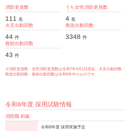
消防吏員数
うち女性消防吏員数
消防本部統計データ
111
4
名
名
火災出動回数
救急出動回数
44
3348
件
件
救助出動回数
43
件
※消防吏員数・女性消防吏員数は令和7年4月1日現在、火災出動回数・
救急出動回数・救助出動回数は令和6年中のものです。
令和8年度 採用試験情報
消防職 初級
令和8年度 採用実施予定