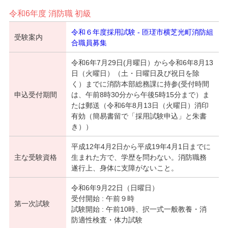
令和6年度 消防職 初級
令和６年度採用試験 - 匝瑳市横芝光町消防組
受験案内
合職員募集
令和6年7月29日(月曜日）から令和6年8月13
日（火曜日）（土・日曜日及び祝日を除
く）までに消防本部総務課に持参(受付時間
申込受付期間
は、午前8時30分から午後5時15分まで）ま
たは郵送（令和6年8月13日（火曜日）消印
有効（簡易書留で「採用試験申込」と朱書
き））
平成12年4月2日から平成19年4月1日までに
主な受験資格
生まれた方で、学歴を問わない。消防職務
遂行上、身体に支障がないこと。
令和6年9月22日（日曜日）
受付開始 : 午前９時
第一次試験
試験開始 : 午前10時、択一式一般教養・消
防適性検査・体力試験