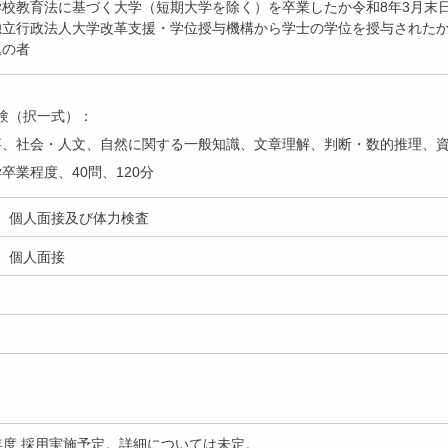
学校教育法に基づく大学（短期大学を除く）を卒業したか令和8年3月末
独立行政法人大学改革支援・学位授与機構から学士の学位を授与されたか
込の者
）
験（択一式）：
事、社会・人文、自然に関する一般知識、文章理解、判断・数的推理、
卒業程度、40問、120分
）個人面接及び体力検査
）個人面接
年度 採用実施予定。詳細については未定。