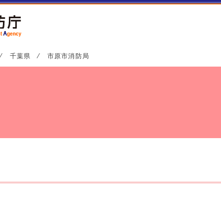
⁄
千葉県
⁄
市原市消防局
チ
局