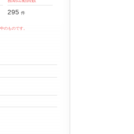
救助出動回数
295
件
年中のものです。