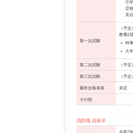
①
②
見
（予定
教養試
第一次試験
時
大学
第二次試験
（予定
第三次試験
（予定
最終合格発表
未定
その他
消防職 高校卒
令和7