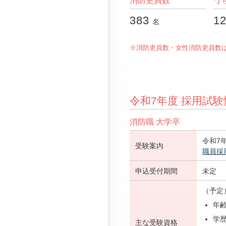
消防本部統計データ
消防吏員数
う
383
1
名
※消防吏員数・女性消防吏員数は
令和7年度 採用試験
消防職 大学卒
令和7
受験案内
職員採
申込受付期間
未定
（予定
年齢
学
主な受験資格