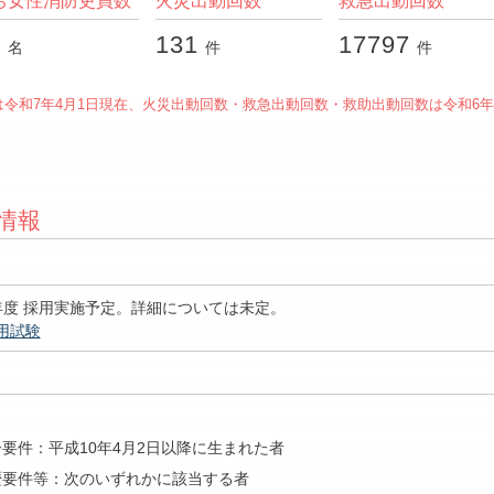
ち女性消防吏員数
火災出動回数
救急出動回数
2
131
17797
名
件
件
令和7年4月1日現在、火災出動回数・救急出動回数・救助出動回数は令和6
情報
年度 採用実施予定。詳細については未定。
用試験
）
要件：平成10年4月2日以降に生まれた者
歴要件等：次のいずれかに該当する者