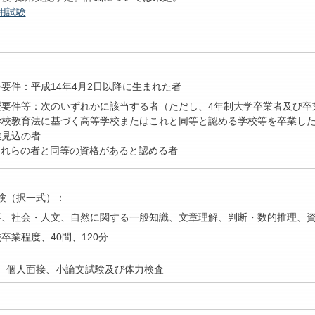
用試験
）
要件：平成14年4月2日以降に生まれた者
歴要件等：次のいずれかに該当する者（ただし、4年制大学卒業者及び卒
学校教育法に基づく高等学校またはこれと同等と認める学校等を卒業し
業見込の者
これらの者と同等の資格があると認める者
）
験（択一式）：
事、社会・人文、自然に関する一般知識、文章理解、判断・数的推理、
卒業程度、40問、120分
）個人面接、小論文試験及び体力検査