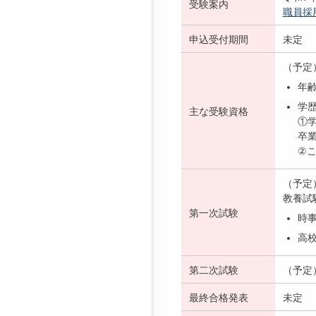
受験案内
職員採
申込受付期間
未定
（予定
年齢
学
主な受験資格
①
卒
②
（予定
教養試
第一次試験
時
高校
第二次試験
（予定
最終合格発表
未定