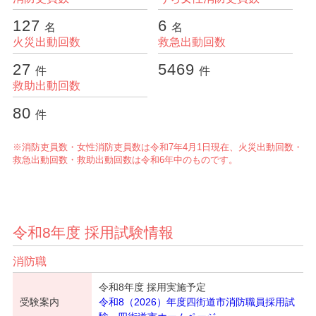
消防本部統計データ
127
6
名
名
火災出動回数
救急出動回数
27
5469
件
件
救助出動回数
80
件
※消防吏員数・女性消防吏員数は令和7年4月1日現在、火災出動回数・
救急出動回数・救助出動回数は令和6年中のものです。
令和8年度 採用試験情報
消防職
令和8年度 採用実施予定
受験案内
令和8（2026）年度四街道市消防職員採用試