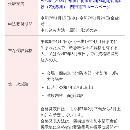
令和6（2024）年度四街道市消防職員採用試
受験案内
験（2次募集） -四街道市ホームページ
令和7年1月15日(水)~令和7年1月24日(金)必
申込受付期間
着
申し込み方法：原則、郵送のみ
平成6年4月2日から平成19年4月1日までに
生まれた人で、救急救命士の資格を有する
主な受験資格
人、又は令和7年3月末日までに資格取得見
込みの人。
会場：四街道市消防本部・消防署 3階
大会議室
第一次試験
日時：令和7年2月8日(土)
試験内容：面接試験
合格発表日は、【令和7年2月下旬から3月上
旬】を予定しています。
合格発表方法は、四街道市消防本部庁舎前
掲示板に合格者の受験番号を掲示(1週間)す