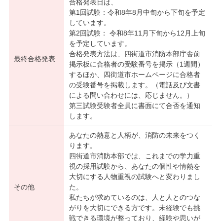
合格発表日は、
第1回試験：令和8年8月中旬から下旬を予定
しています。
第2回試験： 令和8年11月下旬から12月上旬
を予定しています。
合格発表方法は、四街道市消防本部庁舎前
最終合格発表
掲示板に合格者の受験番号を掲示（1週間）
するほか、四街道市ホームページに合格者
の受験番号を掲載します。（電話及び文書
による問い合わせには、応じません。）
第三試験受験者全員に書面にて合否を通知
します。
あなたの熱意と人柄が、消防の未来をつく
ります。
四街道市消防本部では、これまでの学力重
視の採用試験から、あなたの個性や情熱を
大切にする人物重視の試験へと変わりまし
その他
た。
私たちが求めているのは、人と人とのつな
がりを大切にできる方です。未経験でも挑
戦できる環境が整っており、経験や思いが