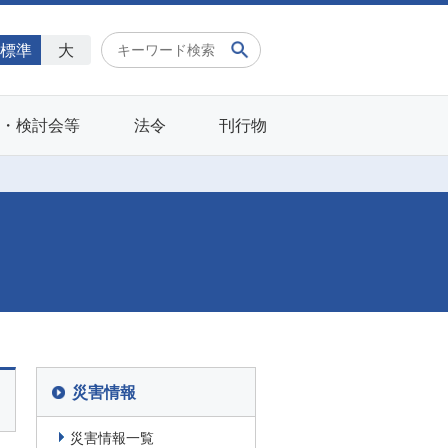
標準
大
会・検討会等
法令
刊行物
災害情報
災害情報一覧