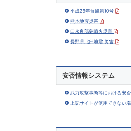
平成28年台風第10号
熊本地震災害
口永良部島噴火災害
長野県北部地震 災害
安否情報システム
武力攻撃事態等における安
上記サイトが使用できない場