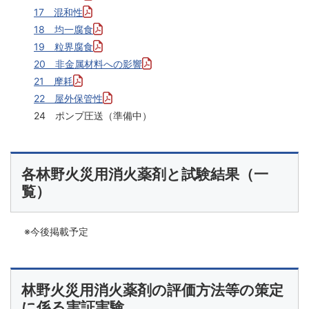
17 混和性
18 均一腐食
19 粒界腐食
20 非金属材料への影響
21 摩耗
22 屋外保管性
24 ポンプ圧送（準備中）
各林野火災用消火薬剤と試験結果（一
覧）
※今後掲載予定
林野火災用消火薬剤の評価方法等の策定
に係る実証実験