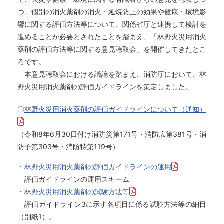
つ、個別の消火薬剤の消火・延焼防止の効果や健康・環境影
響に関する評価方法等について、関係省庁と連携して検討を
進めることが必要とされたことを踏まえ、「林野火災用消火
薬剤の評価方法等に関する意見聴取会」を開催してきたとこ
ろです。
本意見聴取会における議論を踏まえ、消防庁において、林
野火災用消火薬剤の評価ガイドラインを策定しました。
〇
林野火災用消火薬剤の評価ガイドラインについて（通知）
（令和8年6月30日付け消防災第171号・消防広第381号・消
防予第303号・消防特第119号）
・
林野火災用消火薬剤の評価ガイドラインの運用
評価ガイドラインの運用スキーム
・
林野火災用消火薬剤の試験方法等
評価ガイドライン3に示す各項目に係る試験方法等の細目
（別紙1）。