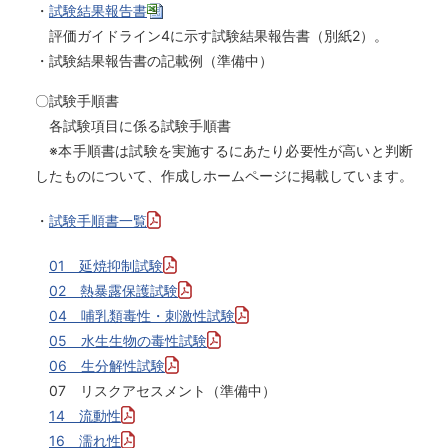
・
試験結果報告書
評価ガイドライン4に示す試験結果報告書（別紙2）。
・試験結果報告書の記載例（準備中）
〇試験手順書
各試験項目に係る試験手順書
※本手順書は試験を実施するにあたり必要性が高いと判断
したものについて、作成しホームページに掲載しています。
・
試験手順書一覧
01 延焼抑制試験
02 熱暴露保護試験
04 哺乳類毒性・刺激性試験
05 水生生物の毒性試験
06 生分解性試験
07 リスクアセスメント（準備中）
14 流動性
16 濡れ性