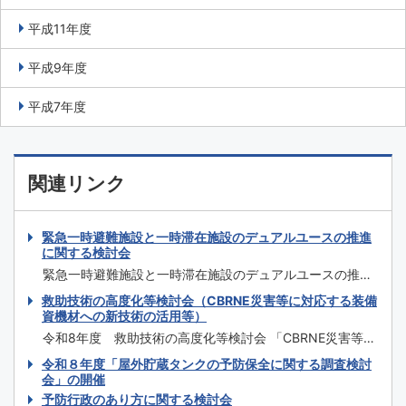
平成11年度
平成9年度
平成7年度
関連リンク
緊急一時避難施設と一時滞在施設のデュアルユースの推進
に関する検討会
緊急一時避難施設と一時滞在施設のデュアルユースの推進
に 関する検討会 第1回 令和8年8月4日（火） 議事次第
救助技術の高度化等検討会（CBRNE災害等に対応する装備
＜資料＞ 資料1 検討会委員等名簿 資料2 開催要綱
資機材への新技術の活用等）
（案） 資料3 緊急事態を想定した避難施設（シェルタ
令和8年度 救助技術の高度化等検討会 「CBRNE災害等に
ー）の確保に関する基本方針について 資料4 緊急一時避
対応する装備資機材への新技術の活用等」 第1回 令和8年
令和８年度「屋外貯蔵タンクの予防保全に関する調査検討
難施設の指定状況 資料5 緊急...
5月18日（月） 議事次第 議事概要 ＜資料＞ 資料1 検討会
会」の開催
委員等名簿 資料2 開催要綱 資料3 検討会の目的等 資料
予防行政のあり方に関する検討会