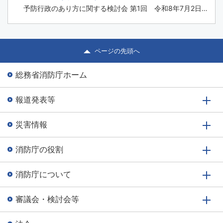
4 CBRNE関係の消防車両と資機材の保有状況 資料5 新
予防行政のあり方に関する検討会 第1回 令和8年7月2日
技術関...
(木) 議事次第 ＜資料＞ 資料1 令和8年度 予防行政のあり
方に関する検討会における主な検討事項 資料2 データセ
ンター等における消火設備等のあり方に関する検討につい
て 資料3 消防用設備等の点検業務のデジタル化の取組等
ページの先頭へ
に関する検討...
総務省消防庁ホーム
報道発表等
災害情報
消防庁の役割
消防庁について
審議会・検討会等