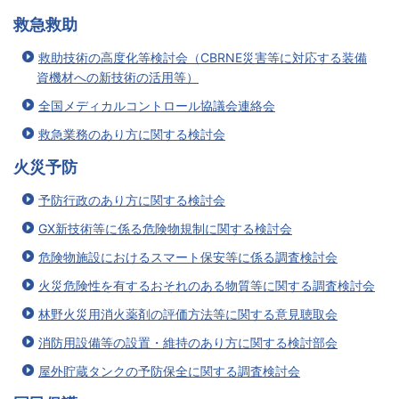
救急救助
救助技術の高度化等検討会（CBRNE災害等に対応する装備
資機材への新技術の活用等）
全国メディカルコントロール協議会連絡会
救急業務のあり方に関する検討会
火災予防
予防行政のあり方に関する検討会
GX新技術等に係る危険物規制に関する検討会
危険物施設におけるスマート保安等に係る調査検討会
火災危険性を有するおそれのある物質等に関する調査検討会
林野火災用消火薬剤の評価方法等に関する意見聴取会
消防用設備等の設置・維持のあり方に関する検討部会
屋外貯蔵タンクの予防保全に関する調査検討会