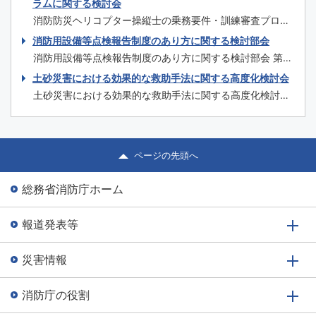
日時 令和2年1月31日（金）14時～17時 場所 仙台国際セン
ラムに関する検討会
ター 大ホール（宮城県仙台市青葉区青葉山無番地） 主催
消防防災ヘリコプター操縦士の乗務要件・訓練審査プログ
団体等 主催：厚生労働省、消防庁 共催：公益社団法人日
ラムに関する検討会 第1回 令和元年12月16日（月） 次第
消防用設備等点検報告制度のあり方に関する検討部会
本医師会 後援：一般...
議事概要 ＜資料＞ 資料1 開催要綱・委員名簿 資料2 消
消防用設備等点検報告制度のあり方に関する検討部会 第9
防防災ヘリコプターの現状について 資料3 消防防災ヘリ
回 令和元年10月9日（水） 議事次第 ＜配布資料＞ 資料
土砂災害における効果的な救助手法に関する高度化検討会
コプターの運航に関する基準について 資料4 ドクターヘ
9-1 泡消火設備の点検における現状と課題 資料9-2 泡
リ、消防・防...
土砂災害における効果的な救助手法に関する高度化検討会
消火設備の点検における対応（案） 資料9-3 点検アプリ
第1回 令和元年9月3日（火） 議事次第 議事概要 ＜資料
の現状と改修の方向性 ＜参考資料＞ 参考資料9-1 部会員
＞ 資料1 土砂災害における効果的な救助手法に関する高
名簿 参考資料9...
度化検討会委員名簿 資料2 土砂災害における効果的な救
助手法に関する高度化検討会開催要綱 資料3 検討会の目
ページの先頭へ
的等 資料4 土砂災害対応...
総務省消防庁ホーム
報道発表等
災害情報
消防庁の役割