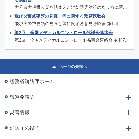
@media only screen and (max-width: ...
大分市大規模火災を踏まえた消防防災対策のあり方に関す
る検討会 第1回 令和7年12月25日（木） ＜配布資料＞ 議
飛び火警戒要領の見直し等に関する意見聴取会
事次第 ・「大分市大規模火災を踏まえた消防防災対策のあ
飛び火警戒要領の見直し等に関する意見聴取会 第1回 令
り方に関する検討会」開催要綱（案） 資料1 令和7年11月
和7年9月3日（水） 【第1回】議事概要 ＜資料＞ 第1回次
第2回 全国メディカルコントロール協議会連絡会
18日に大分市において発生した火災の概要及び消防庁長官
第 資料1 「飛び火警戒要領の見直し等に関する意見聴取
による火災調査の速報...
第2回 全国メディカルコントロール協議会連絡会 令和7年
会」開催要綱 資料2 大船渡市林野火災を踏まえた消防防
度 第2回 全国メディカルコントロール協議会連絡会 日
災対策のあり方に関する検討会報告書概要 資料3 飛び火
時 令和8年1月23日（金）14時00分から17時00分まで
警戒要領の見直し等の概要...
（開場時間 13時40分頃を予定） 場所 熊本城ホール （熊
本県熊本市中...
ページの先頭へ
総務省消防庁ホーム
報道発表等
災害情報
消防庁の役割