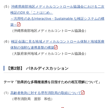
（5）
沖縄県南部地区メディカルコントロール協議会における二次
検証のDX 化「ことはじめ」
～汎用性のあるInteractive・Sustainable な検証システムの構
築～
（沖縄県南部地区メディカルコントロール協議会）
（6）
検証会議に見る地域メディカルコントロール体制と地域医療
体制の強靭な連携基盤の構築
（大阪府泉州地域メディカルコントロール協議会）
【第2部】
パネルディスカッション
テーマ「効果的な多職種連携を目指すための相互理解について」
（1）
高齢者救急に対する堺市消防局の取組について
（堺市消防局 渡部 和也）