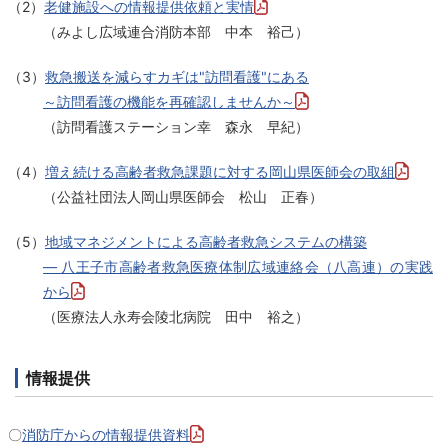
（2）
老健施設への情報提供依頼と実情
（みよし広域連合消防本部 中本 裕己）
（3）
救急搬送を減らすカギは"訪問看護"にある
～訪問看護の機能を再確認しませんか～
（訪問看護ステーション幸 森永 早紀）
（4）
増え続ける高齢者救急課題に対する岡山県医師会の取組
（公益社団法人岡山県医師会 松山 正春）
（5）
地域マネジメントによる高齢者救急システムの構築
― 八王子市高齢者救急医療体制広域連絡会（八高連）の実践
から
（医療法人永寿会陵北病院 田中 裕之）
情報提供
〇
消防庁からの情報提供資料