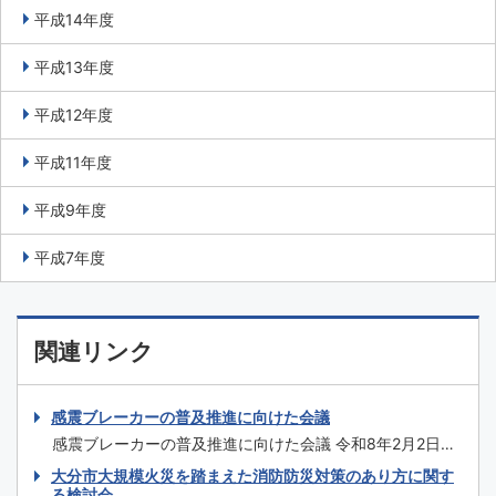
平成14年度
平成13年度
平成12年度
平成11年度
平成9年度
平成7年度
関連リンク
感震ブレーカーの普及推進に向けた会議
感震ブレーカーの普及推進に向けた会議 令和8年2月2日
（月）「令和7年度住宅用火災警報器・感震ブレーカー設
大分市大規模火災を踏まえた消防防災対策のあり方に関す
置・維持管理対策会議 .sp1 { margin-left: 5.5rem; }
る検討会