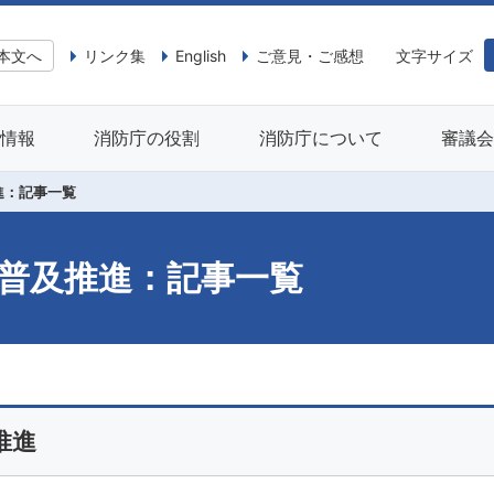
本文へ
リンク集
English
ご意見・ご感想
文字サイズ
情報
消防庁の役割
消防庁について
審議
進：記事一覧
普及推進：記事一覧
推進