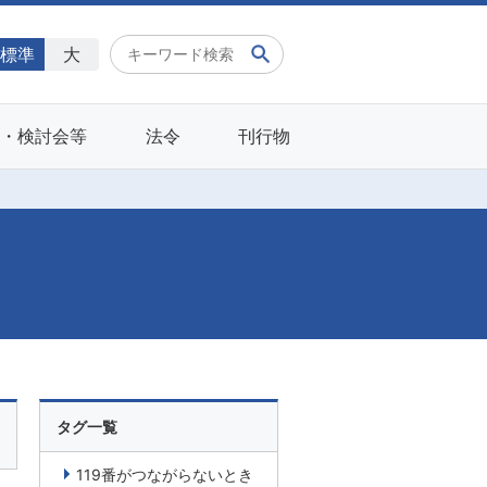
標準
大
会・検討会等
法令
刊行物
タグ一覧
119番がつながらないとき