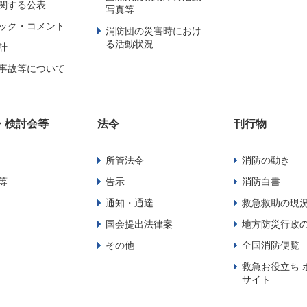
関する公表
写真等
ック・コメント
消防団の災害時におけ
る活動状況
計
事故等について
・検討会等
法令
刊行物
所管法令
消防の動き
等
告示
消防白書
通知・通達
救急救助の現
国会提出法律案
地方防災行政
その他
全国消防便覧
救急お役立ち 
サイト