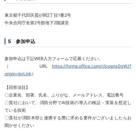
東京都千代田区霞が関2丁目1番2号
中央合同庁舎第2号館地下2階講堂
5 参加申込
参加申込は下記WEB入力フォームで応募ください。
（URL
https://forms.office.com/r/icqenx0gWJ?
origin=lprLink
）
【回答項目】
〇企業名、部署、氏名、ふりがな、メールアドレス、電話番号
〇貴社において、消防分野でAI技術の導入の検証・実装を想定し
ている技術
〇貴社が消防本部と連携する際に求める要件がございましたらお
聞かせください