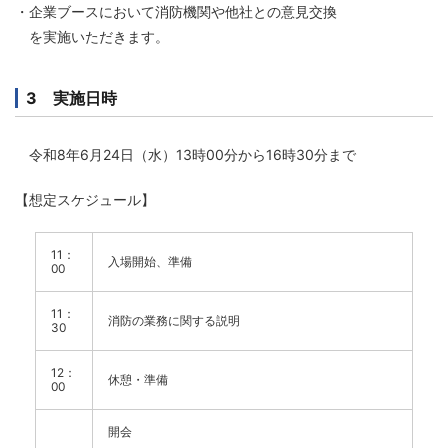
・企業ブースにおいて消防機関や他社との意見交換
を実施いただきます。
3 実施日時
令和8年6月24日（水）13時00分から16時30分まで
【想定スケジュール】
11：
入場開始、準備
00
11：
消防の業務に関する説明
30
12：
休憩・準備
00
開会