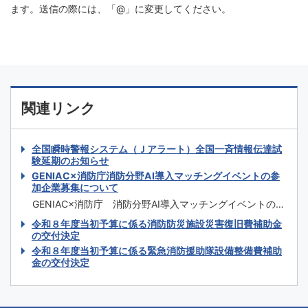
ます。送信の際には、「@」に変更してください。
関連リンク
全国瞬時警報システム（Ｊアラート）全国一斉情報伝達試
験延期のお知らせ
GENIAC×消防庁消防分野AI導入マッチングイベントの参
加企業募集について
GENIAC×消防庁 消防分野AI導入マッチングイベントの参
加企業募集 消防庁においては、令和8年3月に策定した
令和８年度当初予算に係る消防防災施設災害復旧費補助金
「消防技術戦略ビジョン」を踏まえ、重点分野として、
の交付決定
「AIの活用による高度な判断支援」及び「ロボット・ドロ
令和８年度当初予算に係る緊急消防援助隊設備整備費補助
ーンの活用による活動可能範囲の拡大」を推進していると
金の交付決定
ころです。...