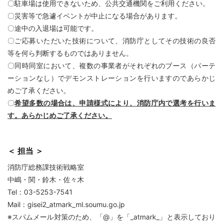
〇駐車場は使用できないため、公共交通機関をご利用ください。
〇災害等で急遽イベントが中止になる場合があります。
〇途中の入退場は可能です。
〇ご応募いただいた技術について、消防庁としてその技術の良否
等を何ら判断するものではありません。
〇同時同室において、複数の事業者がそれぞれのブース（パーテ
ーションなし）でデモンストレーションを行いますのであらかじ
めご了承ください。
〇
希望多数の場合は、申請様式により、消防庁内で選考を行いま
す。あらかじめご了承ください。
＜ 担当 ＞
消防庁総務課技術戦略室
中嶋・関・鈴木・佐々木
Tel：03-5253-7541
Mail：gisei2_atmark_ml.soumu.go.jp
※スパムメール対策のため、「@」を「_atmark_」と表示しており