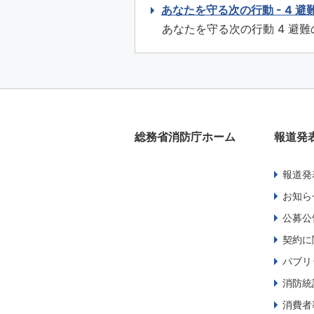
は、瓦などが落ちてきたり、
あなたを守る次の行動 - 4 
ましょう。 崖や川べりは地
あなたを守る次の行動 4 避
場所から遠ざかりましょう。 ..
ときは、必ず徒歩で避難しま
必要品のみにして、背負うよう
上）を感じたとき、又は弱い地
総務省消防庁ホーム
報道発
報道発
お知ら
公募公
契約に
パブリ
消防統
消費者