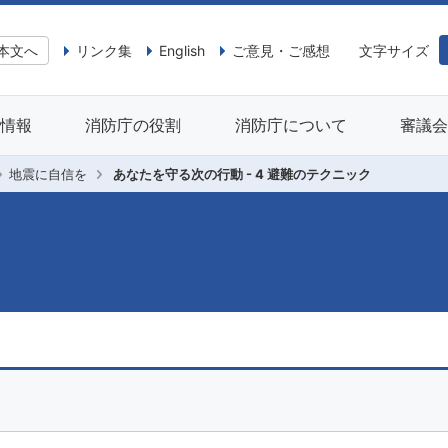
本文へ
リンク集
English
ご意見・ご感想
文字サイズ
情報
消防庁の役割
消防庁について
審議
地震に自信を
あなたを守る次の行動 - 4 避難のテクニック