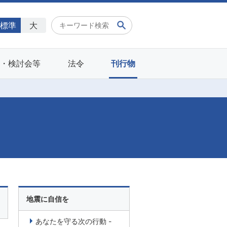
標準
大
会・検討会等
法令
刊行物
地震に自信を
あなたを守る次の行動 -