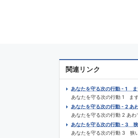
関連リンク
あなたを守る次の行動 - 1
あなたを守る次の行動 1 ま
くす 揺れを感じたら、まず
あなたを守る次の行動 - 2 
どが身近にあれば、頭部を保護
あなたを守る次の行動 2 あ
関などの扉を開けて非常脱出口を
中のガス器具、ストーブなど
あなたを守る次の行動 - 3
消火装置」のものを使用しま
あなたを守る次の行動 3 狭
きましょう。 （2）火が出たら