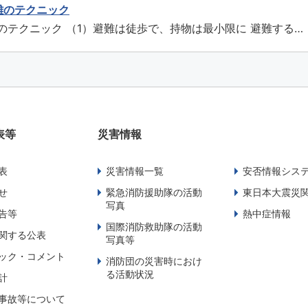
ブロック塀やコンクリート塀が倒れてきたりするので遠ざかり
避難のテクニック
盤のゆるみで崩れやすくなっている場合があるので、これらの
難のテクニック （1）避難は徒歩で、持物は最小限に 避難する
.
しょう。服装は、活動しやすいものにしましょう。携帯品は、
にしましょう。 （2）津波に注意 強い地震（震度4程度以
震であっても長い時...
表等
災害情報
表
災害情報一覧
安否情報シス
せ
緊急消防援助隊の活動
東日本大震災
写真
告等
熱中症情報
国際消防救助隊の活動
関する公表
写真等
ック・コメント
消防団の災害時におけ
る活動状況
計
事故等について