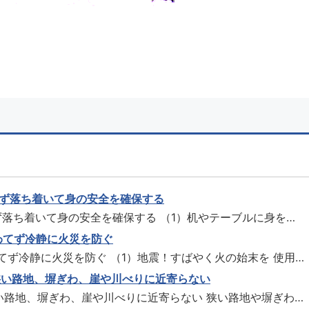
 まず落ち着いて身の安全を確保する
ず落ち着いて身の安全を確保する （1）机やテーブルに身をか
丈夫な机やテーブルなどの下に身を隠しましょう。座ぶとんな
あわてず冷静に火災を防ぐ
しましょう。 （2）非常脱出口の確保 揺れを感じたら、玄
わてず冷静に火災を防ぐ （1）地震！すばやく火の始末を 使用
確保しましょう。 ...
は、すばやく火を消しましょう。（石油ストーブは「対震自動
 狭い路地、塀ぎわ、崖や川べりに近寄らない
しょう。）ガス器具は元栓を締め、電気器具はコンセントを抜
い路地、塀ぎわ、崖や川べりに近寄らない 狭い路地や塀ぎわ
まず消火を 万一出...