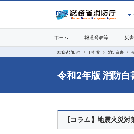
ホーム
報道発表等
災害
総務省消防庁
刊行物
消防白書
令和2年版 消防白
【コラム】地震火災対