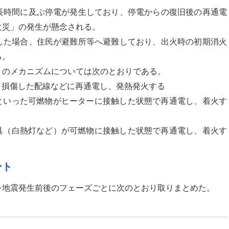
長時間に及ぶ停電が発生しており、停電からの復旧後の再通電
火災」の発生が懸念される。
した場合、住民が避難所等へ避難しており、出火時の初期消火
る。
」のメカニズムについては次のとおりである。
り損傷した配線などに再通電し、発熱発火する
といった可燃物がヒーターに接触した状態で再通電し、着火す
具（白熱灯など）が可燃物に接触した状態で再通電し、着火す
ント
を地震発生前後のフェーズごとに次のとおり取りまとめた。