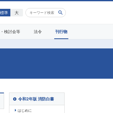
標準
大
会・検討会等
法令
刊行物
令和2年版 消防白書
はじめに