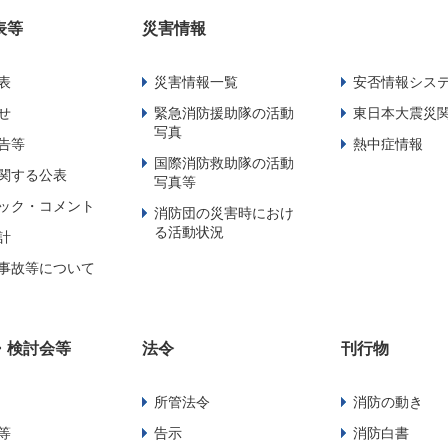
表等
災害情報
表
災害情報一覧
安否情報シス
せ
緊急消防援助隊の活動
東日本大震災
写真
告等
熱中症情報
国際消防救助隊の活動
関する公表
写真等
ック・コメント
消防団の災害時におけ
る活動状況
計
事故等について
・検討会等
法令
刊行物
所管法令
消防の動き
等
告示
消防白書