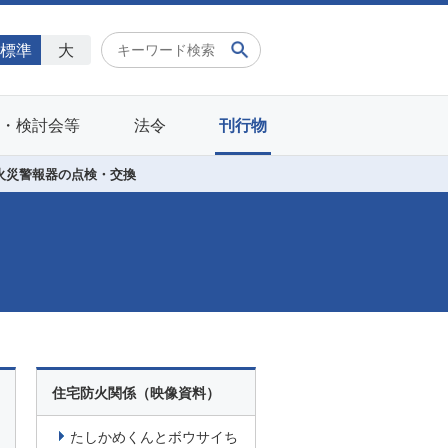
標準
大
会・検討会等
法令
刊行物
火災警報器の点検・交換
住宅防火関係（映像資料）
たしかめくんとボウサイち