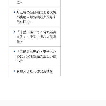
に～
灯油等の危険物による火災
の実態～燃焼機器火災を未
然に防ぐ～
「未然に防ごう！電気器具
火災」～身近に潜む火災危
険～
「高齢者の安心・安全のた
めに」家電製品の正しい使
い方
粉塵火災広報啓発用映像