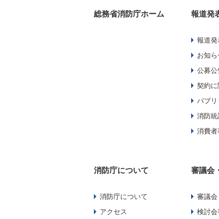
総務省消防庁ホーム
報道発
報道発
お知ら
公募公
契約に
パブリ
消防統
消費者
消防庁について
審議会
消防庁について
審議会
アクセス
検討会