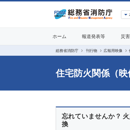
ホーム
報道発表等
災害
総務省消防庁
刊行物
広報用映像
住宅防火関係（映
忘れていませんか？ 
換