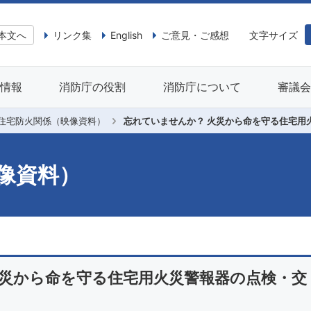
本文へ
リンク集
English
ご意見・ご感想
文字サイズ
情報
消防庁の役割
消防庁について
審議
住宅防火関係（映像資料）
忘れていませんか？ 火災から命を守る住宅用
像資料）
火災から命を守る住宅用火災警報器の点検・交