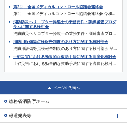
第2回 全国メディカルコントロール協議会連絡会
第2回 全国メディカルコントロール協議会連絡会 令和元
年度 第2回 全国メディカルコントロール協議会連絡会
消防防災ヘリコプター操縦士の乗務要件・訓練審査プログ
日時 令和2年1月31日（金）14時～17時 場所 仙台国際セン
ラムに関する検討会
ター 大ホール（宮城県仙台市青葉区青葉山無番地） 主催
消防防災ヘリコプター操縦士の乗務要件・訓練審査プログ
団体等 主催：厚生労働省、消防庁 共催：公益社団法人日
ラムに関する検討会 第1回 令和元年12月16日（月） 次第
消防用設備等点検報告制度のあり方に関する検討部会
本医師会 後援：一般...
議事概要 ＜資料＞ 資料1 開催要綱・委員名簿 資料2 消
消防用設備等点検報告制度のあり方に関する検討部会 第9
防防災ヘリコプターの現状について 資料3 消防防災ヘリ
回 令和元年10月9日（水） 議事次第 ＜配布資料＞ 資料
土砂災害における効果的な救助手法に関する高度化検討会
コプターの運航に関する基準について 資料4 ドクターヘ
9-1 泡消火設備の点検における現状と課題 資料9-2 泡
リ、消防・防...
土砂災害における効果的な救助手法に関する高度化検討会
消火設備の点検における対応（案） 資料9-3 点検アプリ
第1回 令和元年9月3日（火） 議事次第 議事概要 ＜資料
の現状と改修の方向性 ＜参考資料＞ 参考資料9-1 部会員
＞ 資料1 土砂災害における効果的な救助手法に関する高
名簿 参考資料9...
度化検討会委員名簿 資料2 土砂災害における効果的な救
助手法に関する高度化検討会開催要綱 資料3 検討会の目
ページの先頭へ
的等 資料4 土砂災害対応...
総務省消防庁ホーム
報道発表等