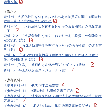
議事次第
＜資料＞
資料Ⅰ-1 火災危険性を有するおそれのある物質等に関する調査検
討報告書（平成28年度）の概要
資料Ⅰ-2-1 「火災危険性を有するおそれのある物質」の調査方法
（案）
資料Ⅰ-2-2 「火災危険性を有するおそれのある物質」の危険物指
定の流れ（案）
資料Ⅰ-3 「消防活動阻害性を有するおそれのある物質」の調査方
法（案）
資料Ⅰ-4 「消防活動阻害物質（毒物及び劇物）に関する指定要
件」の判断基準（案）
資料Ⅰ-4（別添） 政府向けGHS分類ガイダンス（抜粋）
資料Ⅰ-5 今後の検討会スケジュール（案）
＜参考資料＞
〔参考資料Ⅰ-1〕 平成28年度報告書
〔参考資料Ⅰ-1〕 ※調査検討結果報告書正誤表
〔参考資料Ⅰ-2〕 消防法令抜粋（消防法上の危険物の定義、試験
方法など）
〔参考資料Ⅰ-4〕 消防法令抜粋（消防活動阻害物質関係）