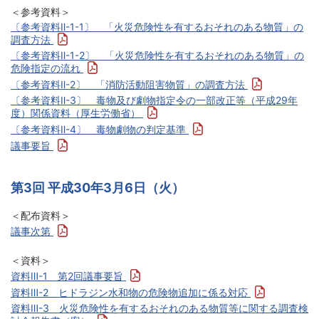
＜参考資料＞
〔参考資料Ⅱ-1-1〕 「火災危険性を有するおそれのある物質」の
調査方法
〔参考資料Ⅱ-1-2〕 「火災危険性を有するおそれのある物質」の
危険指定の流れ
〔参考資料Ⅱ-2〕 「消防活動阻害物質」の調査方法
〔参考資料Ⅱ-3〕 毒物及び劇物指定令の一部改正等（平成29年
度）関係資料（厚生労働省）
〔参考資料Ⅱ-4〕 毒物劇物の判定基準
議事要旨
第3回 平成30年3月6日（火）
＜配布資料＞
議事次第
＜資料＞
資料Ⅲ-1 第2回議事要旨
資料Ⅲ-2 ヒドラジン水和物の危険物追加に係る対応
資料Ⅲ-3 火災危険性を有するおそれのある物質等に関する調査検