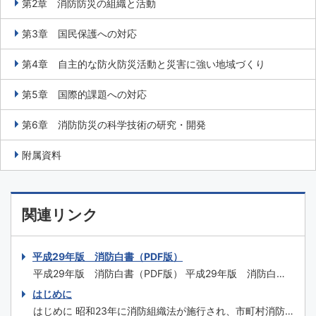
第2章 消防防災の組織と活動
第3章 国民保護への対応
第4章 自主的な防火防災活動と災害に強い地域づくり
第5章 国際的課題への対応
第6章 消防防災の科学技術の研究・開発
附属資料
関連リンク
平成29年版 消防白書（PDF版）
平成29年版 消防白書（PDF版） 平成29年版 消防白書
（一式） はじめに 特集1 平成29年7月九州北部豪雨の被
はじめに
害と対応 特集2 糸魚川市大規模火災を踏まえた今後の消
はじめに 昭和23年に消防組織法が施行され、市町村消防