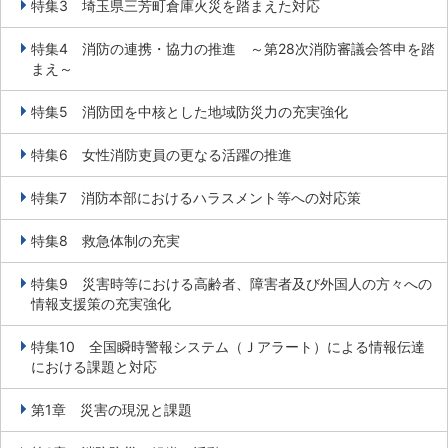
特集3 埼玉県三芳町倉庫火災を踏まえた対応
特集4 消防の連携・協力の推進 ～第28次消防審議会答申を踏
まえ～
特集5 消防団を中核とした地域防災力の充実強化
特集6 女性消防吏員の更なる活躍の推進
特集7 消防本部におけるハラスメント等への対応策
特集8 救急体制の充実
特集9 災害時等における高齢者、障害者及び外国人の方々への
情報支援策の充実強化
特集10 全国瞬時警報システム（Ｊアラート）による情報伝達
における課題と対応
第1章 災害の現況と課題