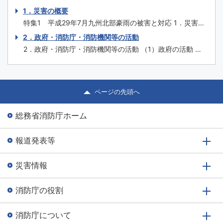
防のあり方 特集3 埼玉県三芳町倉庫火災を踏まえた対
を原則とする我が国の自治体消防制度が誕生してから、平
1．災害の概要
応 特集4 消防の...
成30年３月には70年を迎えます。この間、関係者の努力
特集1 平成29年7月九州北部豪雨の被害と対応 1．災害の
の積重ねにより消防制度や施策、消防防災施設等の充実強
概要 （1）気象の状況 平成29年6月30日から7月4日にかけ
2．政府・消防庁・消防機関等の活動
化が図られ、火災予防・消火、救急、救助はもとより、自
て、梅雨前線が北陸地方や東北地方に停滞し、その後ゆっ
然災害への対応や国民保護まで広範囲に...
2．政府・消防庁・消防機関等の活動 （1）政府の活動 内
くり南下して、7月5日から10日にかけては朝鮮半島付近か
閣官房は、情報の集約、内閣総理大臣等への報告、関係省
ら西日本に停滞した。 また、7月2日9時に沖縄の南で発生
庁との連絡調整を集中的に行うため、7月3日16時46分に
した台風第3号は...
総理大臣官邸に情報連絡室を設置した。7月5日17時51分に
福岡県に大雨特別警報が発表され、予想されるその後の気
ページの先頭へ
象状況により、甚大な被害が...
総務省消防庁ホーム
報道発表等
災害情報
消防庁の役割
消防庁について