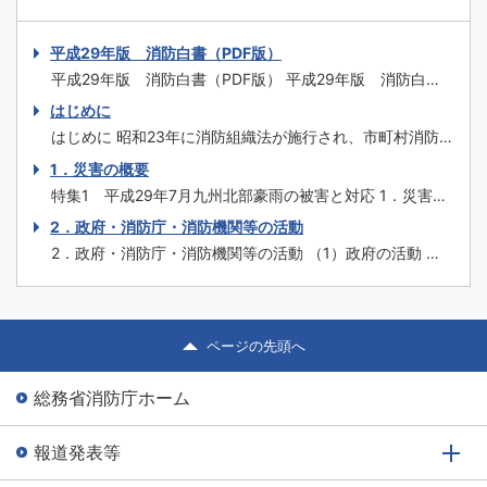
平成29年版 消防白書（PDF版）
平成29年版 消防白書（PDF版） 平成29年版 消防白書
（一式） はじめに 特集1 平成29年7月九州北部豪雨の被
はじめに
害と対応 特集2 糸魚川市大規模火災を踏まえた今後の消
はじめに 昭和23年に消防組織法が施行され、市町村消防
防のあり方 特集3 埼玉県三芳町倉庫火災を踏まえた対
を原則とする我が国の自治体消防制度が誕生してから、平
1．災害の概要
応 特集4 消防の...
成30年３月には70年を迎えます。この間、関係者の努力
特集1 平成29年7月九州北部豪雨の被害と対応 1．災害の
の積重ねにより消防制度や施策、消防防災施設等の充実強
概要 （1）気象の状況 平成29年6月30日から7月4日にかけ
2．政府・消防庁・消防機関等の活動
化が図られ、火災予防・消火、救急、救助はもとより、自
て、梅雨前線が北陸地方や東北地方に停滞し、その後ゆっ
然災害への対応や国民保護まで広範囲に...
2．政府・消防庁・消防機関等の活動 （1）政府の活動 内
くり南下して、7月5日から10日にかけては朝鮮半島付近か
閣官房は、情報の集約、内閣総理大臣等への報告、関係省
ら西日本に停滞した。 また、7月2日9時に沖縄の南で発生
庁との連絡調整を集中的に行うため、7月3日16時46分に
した台風第3号は...
総理大臣官邸に情報連絡室を設置した。7月5日17時51分に
福岡県に大雨特別警報が発表され、予想されるその後の気
ページの先頭へ
象状況により、甚大な被害が...
総務省消防庁ホーム
報道発表等