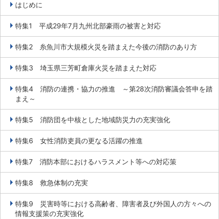
はじめに
特集1 平成29年7月九州北部豪雨の被害と対応
特集2 糸魚川市大規模火災を踏まえた今後の消防のあり方
特集3 埼玉県三芳町倉庫火災を踏まえた対応
特集4 消防の連携・協力の推進 ～第28次消防審議会答申を踏
まえ～
特集5 消防団を中核とした地域防災力の充実強化
特集6 女性消防吏員の更なる活躍の推進
特集7 消防本部におけるハラスメント等への対応策
特集8 救急体制の充実
特集9 災害時等における高齢者、障害者及び外国人の方々への
情報支援策の充実強化