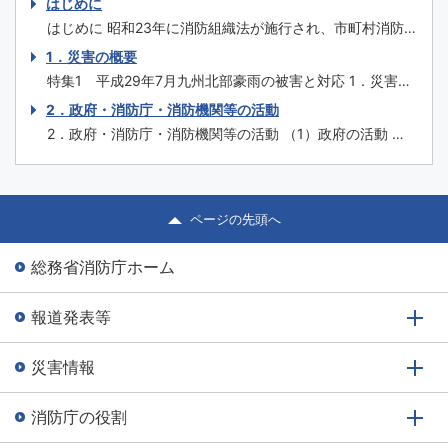
はじめに
害と対応 特集2 糸魚川市大規模火災を踏まえた今後の消
はじめに 昭和23年に消防組織法が施行され、市町村消防
防のあり方 特集3 埼玉県三芳町倉庫火災を踏まえた対
を原則とする我が国の自治体消防制度が誕生してから、平
1．災害の概要
応 特集4 消防の...
成30年３月には70年を迎えます。この間、関係者の努力
特集1 平成29年7月九州北部豪雨の被害と対応 1．災害の
の積重ねにより消防制度や施策、消防防災施設等の充実強
概要 （1）気象の状況 平成29年6月30日から7月4日にかけ
2．政府・消防庁・消防機関等の活動
化が図られ、火災予防・消火、救急、救助はもとより、自
て、梅雨前線が北陸地方や東北地方に停滞し、その後ゆっ
然災害への対応や国民保護まで広範囲に...
2．政府・消防庁・消防機関等の活動 （1）政府の活動 内
くり南下して、7月5日から10日にかけては朝鮮半島付近か
閣官房は、情報の集約、内閣総理大臣等への報告、関係省
ら西日本に停滞した。 また、7月2日9時に沖縄の南で発生
庁との連絡調整を集中的に行うため、7月3日16時46分に
した台風第3号は...
総理大臣官邸に情報連絡室を設置した。7月5日17時51分に
福岡県に大雨特別警報が発表され、予想されるその後の気
ページの先頭へ
象状況により、甚大な被害が...
総務省消防庁ホーム
報道発表等
災害情報
消防庁の役割