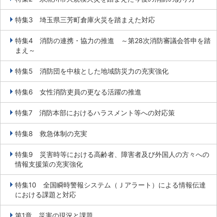
特集3 埼玉県三芳町倉庫火災を踏まえた対応
特集4 消防の連携・協力の推進 ～第28次消防審議会答申を踏
まえ～
特集5 消防団を中核とした地域防災力の充実強化
特集6 女性消防吏員の更なる活躍の推進
特集7 消防本部におけるハラスメント等への対応策
特集8 救急体制の充実
特集9 災害時等における高齢者、障害者及び外国人の方々への
情報支援策の充実強化
特集10 全国瞬時警報システム（Ｊアラート）による情報伝達
における課題と対応
第1章 災害の現況と課題