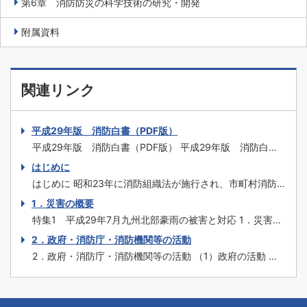
第6章 消防防災の科学技術の研究・開発
附属資料
関連リンク
平成29年版 消防白書（PDF版）
平成29年版 消防白書（PDF版） 平成29年版 消防白書
（一式） はじめに 特集1 平成29年7月九州北部豪雨の被
はじめに
害と対応 特集2 糸魚川市大規模火災を踏まえた今後の消
はじめに 昭和23年に消防組織法が施行され、市町村消防
防のあり方 特集3 埼玉県三芳町倉庫火災を踏まえた対
を原則とする我が国の自治体消防制度が誕生してから、平
1．災害の概要
応 特集4 消防の...
成30年３月には70年を迎えます。この間、関係者の努力
特集1 平成29年7月九州北部豪雨の被害と対応 1．災害の
の積重ねにより消防制度や施策、消防防災施設等の充実強
概要 （1）気象の状況 平成29年6月30日から7月4日にかけ
2．政府・消防庁・消防機関等の活動
化が図られ、火災予防・消火、救急、救助はもとより、自
て、梅雨前線が北陸地方や東北地方に停滞し、その後ゆっ
然災害への対応や国民保護まで広範囲に...
2．政府・消防庁・消防機関等の活動 （1）政府の活動 内
くり南下して、7月5日から10日にかけては朝鮮半島付近か
閣官房は、情報の集約、内閣総理大臣等への報告、関係省
ら西日本に停滞した。 また、7月2日9時に沖縄の南で発生
庁との連絡調整を集中的に行うため、7月3日16時46分に
した台風第3号は...
総理大臣官邸に情報連絡室を設置した。7月5日17時51分に