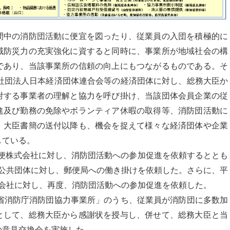
間中の消防団活動に便宜を図ったり、従業員の入団を積極的に
域防災力の充実強化に資すると同時に、事業所が地域社会の構
であり、当該事業所の信頼の向上にもつながるものである。そ
般社団法人日本経済団体連合会等の経済団体に対し、総務大臣か
対する事業者の理解と協力を呼び掛け、当該団体会員企業の従
進及び勤務の免除やボランティア休暇の取得等、消防団活動に
。大臣書簡の送付以降も、機会を捉えて様々な経済団体や企業
している。
本郵便株式会社に対し、消防団活動への参加促進を依頼するととも
方公共団体に対し、郵便局への働き掛けを依頼した。さらに、平
式会社に対し、再度、消防団活動への参加促進を依頼した。
務省消防庁消防団協力事業所」のうち、従業員が消防団に多数加
として、総務大臣から感謝状を授与し、併せて、総務大臣と当
の意見交換会を実施した。