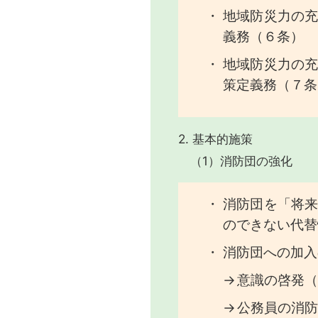
地域防災力の
義務（６条）
地域防災力の
策定義務（７条
2. 基本的施策
（1）消防団の強化
消防団を「将
のできない代替
消防団への加入
意識の啓発（
公務員の消防