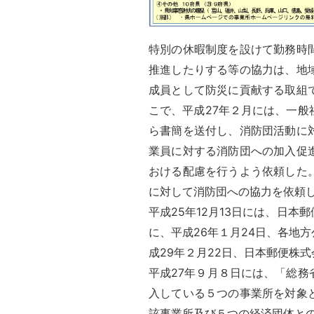
特別の休暇制度を設けて勤務時
推進したりする等の協力は、地
成員として防災に貢献する取組
こで、平成27年２月には、一
ら書簡を送付し、消防団活動に
業員に対する消防団への加入促
おける配慮を行うよう依頼した
に対して消防団への協力を依頼
平成25年12月13日には、日
に、平成26年１月24日、各地
成29年２月22日、日本郵便株
平成27年９月８日には、「総
入している５つの事業所を対象
該事業所及び５つの経済団体と