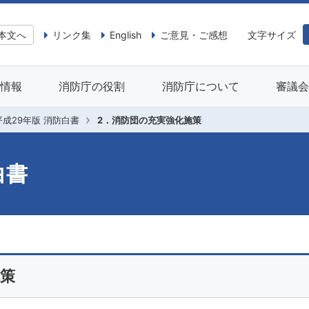
本文へ
リンク集
English
ご意見・ご感想
文字サイズ
情報
消防庁の役割
消防庁について
審議
平成29年版 消防白書
2．消防団の充実強化施策
白書
施策