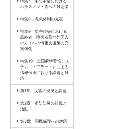
特集7 消防本部における
ハラスメント等への対応策
特集8 救急体制の充実
特集9 災害時等における
高齢者、障害者及び外国人
の方々への情報支援策の充
実強化
特集10 全国瞬時警報シス
テム（Ｊアラート）による
情報伝達における課題と対
応
第1章 災害の現況と課題
第2章 消防防災の組織と
活動
第3章 国民保護への対応