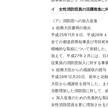
イ 女性消防団員の活躍推進に
（ア）消防団への加入促進
ａ 総務大臣書簡の発出
平成25年11月８日、平成26年
全ての都道府県知事及び市区町
積極的な取組について依頼した
加えて、平成27年２月には、
従業員の消防団加入に対する事
ｂ 総務大臣からの感謝状の授与
平成28年12月20日、前年と
大臣から感謝状を授与した。また
当数増加した消防団に対して、
ｃ 加入促進のための先進的な取
女性消防団員を更に増加させる