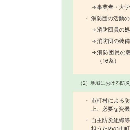
事業者・大学
消防団の活動の
消防団員の処
消防団の装備
消防団員の
（16条）
（2）地域における防災
市町村による
上、必要な資機
自主防災組織
担うための市町