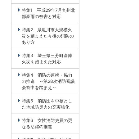
特集1 平成29年7月九州北
部豪雨の被害と対応
特集2 糸魚川市大規模火
災を踏まえた今後の消防の
あり方
特集3 埼玉県三芳町倉庫
火災を踏まえた対応
特集4 消防の連携・協力
の推進 ～第28次消防審議
会答申を踏まえ～
特集5 消防団を中核とし
た地域防災力の充実強化
特集6 女性消防吏員の更
なる活躍の推進