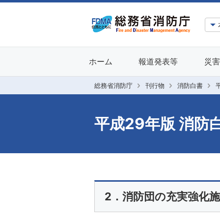
ホーム
報道発表等
災害
総務省消防庁
刊行物
消防白書
平成29年版 消防
2．消防団の充実強化