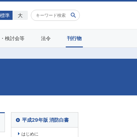
標準
大
会・検討会等
法令
刊行物
平成29年版 消防白書
はじめに