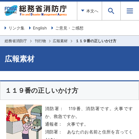
本文へ
リンク集
English
ご意見・ご感想
総務省消防庁
刊行物
広報素材
１１９番の正しいかけ方
広報素材
１１９番の正しいかけ方
消防署： 119番、消防署です。火事です
か、救急ですか。
通報者： 火事です。
消防署： あなたのお名前と住所を言ってく