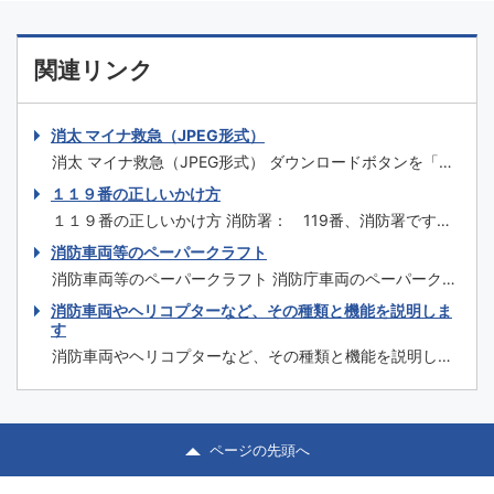
関連リンク
消太 マイナ救急（JPEG形式）
消太 マイナ救急（JPEG形式） ダウンロードボタンを「右
クリック」→「対象をファイルに保存」の方法で画像をダ
１１９番の正しいかけ方
ウンロードしてご利用下さい。 ...
１１９番の正しいかけ方 消防署： 119番、消防署です。
火事ですか、救急ですか。 通報者： 火事です。 消防
消防車両等のペーパークラフト
署： あなたのお名前と住所を言ってください。 通報
消防車両等のペーパークラフト 消防庁車両のペーパークラ
者： 名前は、消防太郎です。 住所は○○町1
フト 消防庁ヘリ 消防庁ヘリペーパークラフトのダウンロ
消防車両やヘリコプターなど、その種類と機能を説明しま
丁目2番3号です。 消防署： 近くに、何か目標がありま
ード 指揮車 指揮車ペーパークラフトのダウンロード 人員
す
すか。 通報者： 公立図書館の隣で...
搬送車 人員搬送車ペーパークラフトのダウンロード その
消防車両やヘリコプターなど、その種類と機能を説明しま
他のペーパークラフト 消防署を完成させよう...
す 消防ポンプ自動車 住...
ページの先頭へ