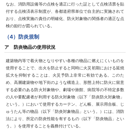
なお、消防用設備等の点検を適正に行った証として点検済票を貼
付する点検済表示制度が、各都道府県単位で自主的に実施されて
おり、点検実施の責任の明確化、防火対象物の関係者の適正な点
検の励行が図られている。
（4）防炎規制
ア 防炎物品の使用状況
建築物内等で着火物となりやすい各種の物品に燃えにくいものを
使用することで、出火を防止すると同時に火災初期における延焼
拡大を抑制することは、火災予防上非常に有効である。このた
め、高層建築物や地下街のような構造上、形態上特に防火に留意
する必要のある防火対象物や、劇場や旅館、病院等の不特定多数
の人や要配慮者が利用する防火対象物（以下「防炎防火対象物」
という。）において使用するカーテン、どん帳、展示用合板、じ
ゅうたん等の物品（以下「防炎対象物品」という。）には、消防
法により、所定の防炎性能を有するもの（以下「防炎物品」とい
う。）を使用することを義務付けている。