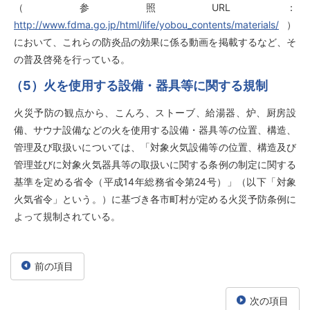
（参照URL：
http://www.fdma.go.jp/html/life/yobou_contents/materials/
）
において、これらの防炎品の効果に係る動画を掲載するなど、そ
の普及啓発を行っている。
（5）火を使用する設備・器具等に関する規制
火災予防の観点から、こんろ、ストーブ、給湯器、炉、厨房設
備、サウナ設備などの火を使用する設備・器具等の位置、構造、
管理及び取扱いについては、「対象火気設備等の位置、構造及び
管理並びに対象火気器具等の取扱いに関する条例の制定に関する
基準を定める省令（平成14年総務省令第24号）」（以下「対象
火気省令」という。）に基づき各市町村が定める火災予防条例に
よって規制されている。
前の項目
次の項目