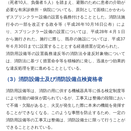
（死者10人、負傷者５人）を踏まえ、避難のために患者の介助が
必要な有床診療所・病院についても、原則として面積にかかわら
ずスプリンクラー設備の設置を義務付けることとした。消防法施
行令の一部を改正する政令等（平成26年10月16日公布）によ
り、スプリンクラー設備の設置については、平成28年４月１日
から施行された。施行に際し、既存の施設については、平成37
年６月30日までに設置することとする経過措置が定められた。
消防用設備等の設置義務違反等の消防法令違反対象物について
は、消防法に基づく措置命令等を積極的に発し、迅速かつ効果的
な違反処理を更に進めることとしている。
（3）消防設備士及び消防設備点検資格者
消防用設備等は、消防の用に供する機械器具等に係る検定制度等
により性能の確保が図られているが、工事又は整備の段階におい
て不備・欠陥があると、火災が発生した際に本来の機能を発揮す
ることができなくなる。このような事態を防止するため、一定の
消防用設備等の工事又は整備は、消防設備士に限って行うことが
できることとされている。