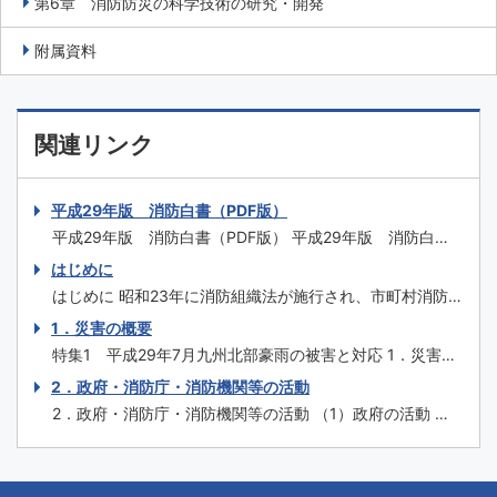
第6章 消防防災の科学技術の研究・開発
附属資料
関連リンク
平成29年版 消防白書（PDF版）
平成29年版 消防白書（PDF版） 平成29年版 消防白書
（一式） はじめに 特集1 平成29年7月九州北部豪雨の被
はじめに
害と対応 特集2 糸魚川市大規模火災を踏まえた今後の消
はじめに 昭和23年に消防組織法が施行され、市町村消防
防のあり方 特集3 埼玉県三芳町倉庫火災を踏まえた対
を原則とする我が国の自治体消防制度が誕生してから、平
1．災害の概要
応 特集4 消防の...
成30年３月には70年を迎えます。この間、関係者の努力
特集1 平成29年7月九州北部豪雨の被害と対応 1．災害の
の積重ねにより消防制度や施策、消防防災施設等の充実強
概要 （1）気象の状況 平成29年6月30日から7月4日にかけ
2．政府・消防庁・消防機関等の活動
化が図られ、火災予防・消火、救急、救助はもとより、自
て、梅雨前線が北陸地方や東北地方に停滞し、その後ゆっ
然災害への対応や国民保護まで広範囲に...
2．政府・消防庁・消防機関等の活動 （1）政府の活動 内
くり南下して、7月5日から10日にかけては朝鮮半島付近か
閣官房は、情報の集約、内閣総理大臣等への報告、関係省
ら西日本に停滞した。 また、7月2日9時に沖縄の南で発生
庁との連絡調整を集中的に行うため、7月3日16時46分に
した台風第3号は...
総理大臣官邸に情報連絡室を設置した。7月5日17時51分に