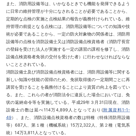
また、消防用設備等は、いかなるときでも機能を発揮できるよう
に日常の維持管理が十分になされることが必要であることから、
定期的な点検の実施と点検結果の報告が義務付けられている。維
持管理の前提となる点検には、消防用設備等についての知識や技
術が必要であることから、一定の防火対象物の関係者は、消防用
設備等の点検を消防設備士又は消防設備点検資格者（消防庁長官
の登録を受けた法人が実施する一定の講習の課程を修了し、消防
設備点検資格者免状の交付を受けた者）に行わせなければならな
いこととされている。
消防設備士及び消防設備点検資格者には、消防用設備等に関する
新しい知識や技能の習得のため、免状取得後の一定期間ごとに再
講習を受けることを義務付けることにより資質の向上を図ってい
る。また、これらの者が消防法令に違反した場合においては、免
状の返納命令等を実施している。平成29年３月31日現在、消防
設備士の数は延べ114万4,899人となっており(
附属資料1-1-
49
）、また、消防設備点検資格者の数は特種（特殊消防用設備
等）687人、第１種（機械系統）15万2,322人、第２種（電気系
統）14万3,811人となっている。