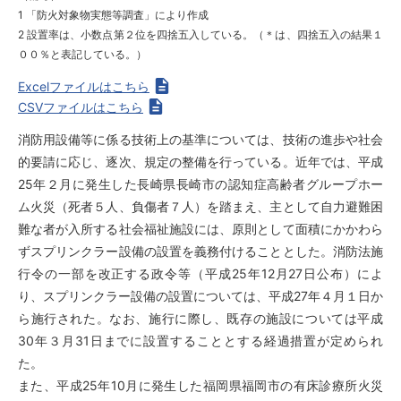
1 「防火対象物実態等調査」により作成
2 設置率は、小数点第２位を四捨五入している。（＊は、四捨五入の結果１
００％と表記している。）
Excelファイルはこちら
CSVファイルはこちら
消防用設備等に係る技術上の基準については、技術の進歩や社会
的要請に応じ、逐次、規定の整備を行っている。近年では、平成
25年２月に発生した長崎県長崎市の認知症高齢者グループホー
ム火災（死者５人、負傷者７人）を踏まえ、主として自力避難困
難な者が入所する社会福祉施設には、原則として面積にかかわら
ずスプリンクラー設備の設置を義務付けることとした。消防法施
行令の一部を改正する政令等（平成25年12月27日公布）によ
り、スプリンクラー設備の設置については、平成27年４月１日か
ら施行された。なお、施行に際し、既存の施設については平成
30年３月31日までに設置することとする経過措置が定められ
た。
また、平成25年10月に発生した福岡県福岡市の有床診療所火災