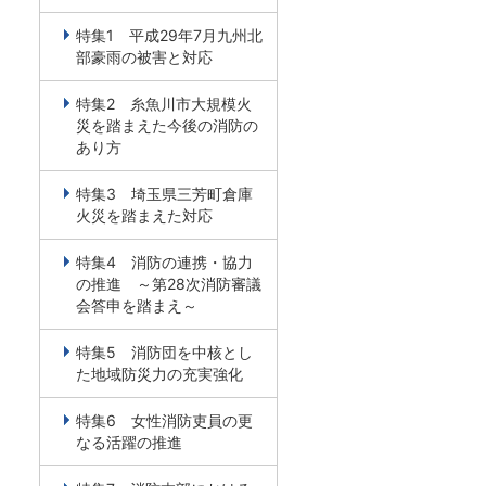
特集1 平成29年7月九州北
部豪雨の被害と対応
特集2 糸魚川市大規模火
災を踏まえた今後の消防の
あり方
特集3 埼玉県三芳町倉庫
火災を踏まえた対応
特集4 消防の連携・協力
の推進 ～第28次消防審議
会答申を踏まえ～
特集5 消防団を中核とし
た地域防災力の充実強化
特集6 女性消防吏員の更
なる活躍の推進