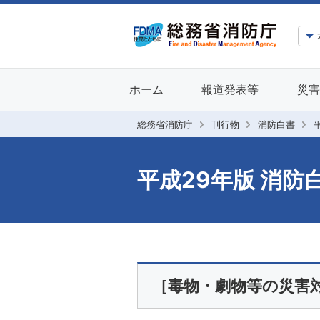
ホーム
報道発表等
災害
総務省消防庁
刊行物
消防白書
平成29年版 消防
［毒物・劇物等の災害