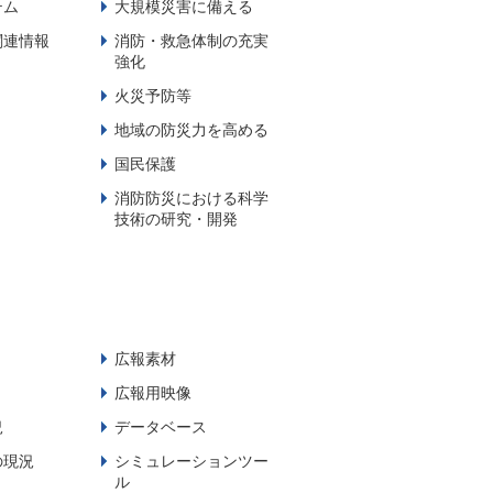
テム
大規模災害に備える
関連情報
消防・救急体制の充実
強化
火災予防等
地域の防災力を高める
国民保護
消防防災における科学
技術の研究・開発
広報素材
広報用映像
況
データベース
の現況
シミュレーションツー
ル