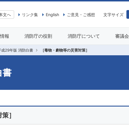
本文へ
リンク集
English
ご意見・ご感想
文字サイズ
情報
消防庁の役割
消防庁について
審議
平成29年版 消防白書
［毒物・劇物等の災害対策］
白書
対策］