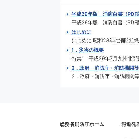
平成29年版 消防白書（PDF
平成29年版 消防白書（PDF
29年7月九州北部豪雨の被害
はじめに
り方 特集3 埼玉県三芳町倉庫
はじめに 昭和23年に消防組
制度が誕生してから、平成30
1．災害の概要
により消防制度や施策、消防
特集1 平成29年7月九州北部
はもとより、自然災害への対応
月30日から7月4日にかけて
2．政府・消防庁・消防機関
下して、7月5日から10日に
2．政府・消防庁・消防機関等
時に沖縄の南で発生した台風第3
大臣等への報告、関係省庁との
官邸に情報連絡室を設置した。
されるその後の気象状況により
総務省消防庁ホーム
報道発