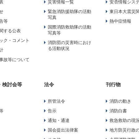
表
災害情報一覧
安否情報シス
せ
緊急消防援助隊の活動
東日本大震災
写真
告等
熱中症情報
国際消防救助隊の活動
関する公表
写真等
ック・コメント
消防団の災害時におけ
る活動状況
計
事故等について
・検討会等
法令
刊行物
所管法令
消防の動き
等
告示
消防白書
通知・通達
救急救助の現
国会提出法律案
地方防災行政