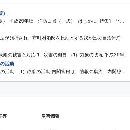
版）
版） 平成29年版 消防白書（一式） はじめに 特集1 平成
と対応 特集2 糸魚川市大規模火災を踏まえた今後の消防のあ
火災を踏まえた対応 特集4 消防の...
織法が施行され、市町村消防を原則とする我が国の自治体消防
年３月には70年を迎えます。この間、関係者の努力の積重ね
防災施設等の充実強化が図られ、火災予防・消火、救急、救助
豪雨の被害と対応 1．災害の概要 （1）気象の状況 平成29年6
や国民保護まで広範囲に...
、梅雨前線が北陸地方や東北地方に停滞し、その後ゆっくり南
等の活動
かけては朝鮮半島付近から西日本に停滞した。 また、7月2日9
の活動 （1）政府の活動 内閣官房は、情報の集約、内閣総理
号は...
連絡調整を集中的に行うため、7月3日16時46分に総理大臣
7月5日17時51分に福岡県に大雨特別警報が発表され、予想
、甚大な被害が...
表等
災害情報