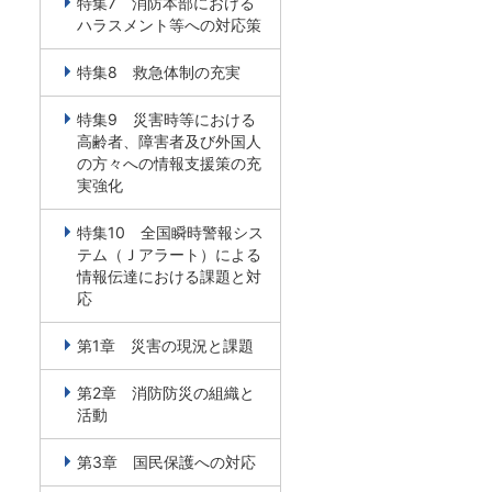
特集7 消防本部における
ハラスメント等への対応策
特集8 救急体制の充実
特集9 災害時等における
高齢者、障害者及び外国人
の方々への情報支援策の充
実強化
特集10 全国瞬時警報シス
テム（Ｊアラート）による
情報伝達における課題と対
応
第1章 災害の現況と課題
第2章 消防防災の組織と
活動
第3章 国民保護への対応