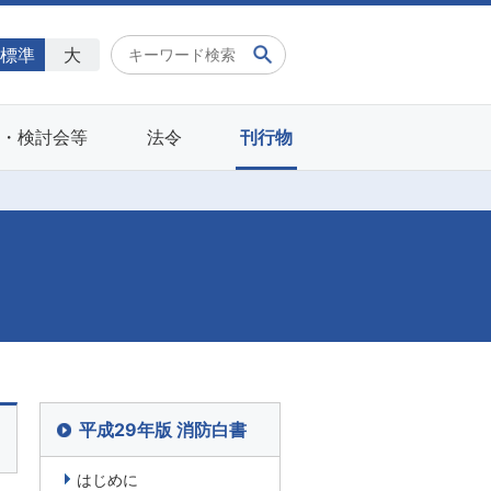
標準
大
会・検討会等
法令
刊行物
平成29年版 消防白書
はじめに