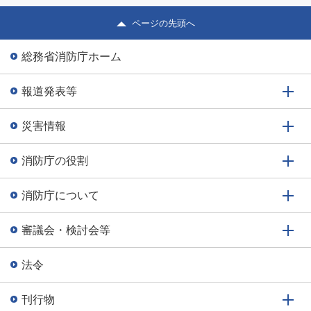
東に進み、22日には台風第14号から変わった低気圧が日本
海から三陸沖へ進んだ。低気圧や前線に向かって暖かく湿
ページの先頭へ
った空気が流れ込んだ影...
総務省消防庁ホーム
報道発表等
災害情報
消防庁の役割
消防庁について
審議会・検討会等
法令
刊行物