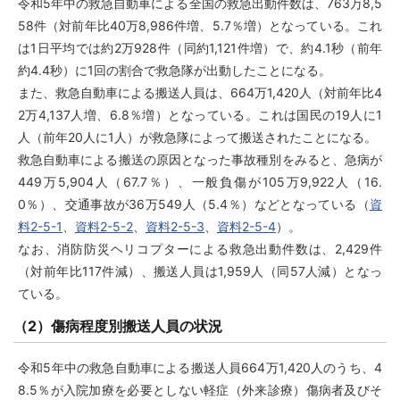
令和5年中の救急自動車による全国の救急出動件数は、763万8,5
58件（対前年比40万8,986件増、5.7％増）となっている。これ
は1日平均では約2万928件（同約1,121件増）で、約4.1秒（前年
約4.4秒）に1回の割合で救急隊が出動したことになる。
また、救急自動車による搬送人員は、664万1,420人（対前年比4
2万4,137人増、6.8％増）となっている。これは国民の19人に1
人（前年20人に1人）が救急隊によって搬送されたことになる。
救急自動車による搬送の原因となった事故種別をみると、急病が
449万5,904人（67.7％）、一般負傷が105万9,922人（16.
0％）、交通事故が36万549人（5.4％）などとなっている（
資
料2-5-1
、
資料2-5-2
、
資料2-5-3
、
資料2-5-4
）。
なお、消防防災ヘリコプターによる救急出動件数は、2,429件
（対前年比117件減）、搬送人員は1,959人（同57人減）となっ
ている。
（2）傷病程度別搬送人員の状況
令和5年中の救急自動車による搬送人員664万1,420人のうち、4
8.5％が入院加療を必要としない軽症（外来診療）傷病者及びそ