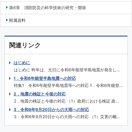
第6章 消防防災の科学技術の研究・開発
附属資料
関連リンク
はじめに
はじめに 昨年は、元日に令和6年能登半島地震が発生し、
多くの尊い命が失われ、甚大な被害をもたらしました。5
1．令和6年能登半島地震への対応
月以降は、大雨や台風などによる被害が日本各地で生じた
特集1 令和6年能登半島地震等への対応 1．令和6年能登
ことに加え、8月には宮崎県日向灘を震源とする地震が発
半島地震への対応 （1）地震の概要 令和6年1月1日16時10
2．地震の検証と今後の対応
生し、南海トラフ地震臨時情報が初めて発表されました。
分、石川県能登地方を震源とするマグニチュード7.6の地震
また、9月20日からの大雨では、石川県...
2．地震の検証と今後の対応 （1）政府における検証 政府
（以下、本特集において「本地震」という。）が発生し、
においては、関係省庁が連携して初動対応に当たるととも
3．令和6年9月20日からの大雨への対応
石川県輪島市や志賀町で震度7を観測したほか、北陸地方
に、救命救助や捜索、インフラやライフラインの復旧、被
を中心に北海道から九州...
3．令和6年9月20日からの大雨への対応 （1）災害の概要
災者支援等に政府一体となって取り組んだ。これらの経験
ア 気象の状況 令和6年9月20日頃から前線が日本海から
を今後の災害対応に活かしていくため、政府は内閣官房副
東北地方付近に停滞し、21日は前線上の低気圧が日本海を
長官補（内政担当）を座長とする「令和...