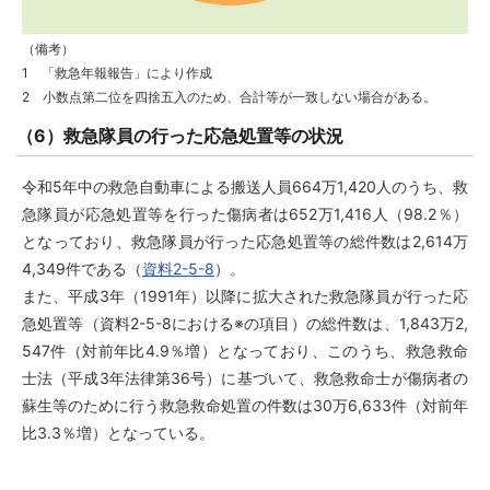
（備考）
1 「救急年報報告」により作成
2 小数点第二位を四捨五入のため、合計等が一致しない場合がある。
（6）救急隊員の行った応急処置等の状況
令和5年中の救急自動車による搬送人員664万1,420人のうち、救
急隊員が応急処置等を行った傷病者は652万1,416人（98.2％）
となっており、救急隊員が行った応急処置等の総件数は2,614万
4,349件である（
資料2-5-8
）。
また、平成3年（1991年）以降に拡大された救急隊員が行った応
急処置等（資料2-5-8における※の項目）の総件数は、1,843万2,
547件（対前年比4.9％増）となっており、このうち、救急救命
士法（平成3年法律第36号）に基づいて、救急救命士が傷病者の
蘇生等のために行う救急救命処置の件数は30万6,633件（対前年
比3.3％増）となっている。