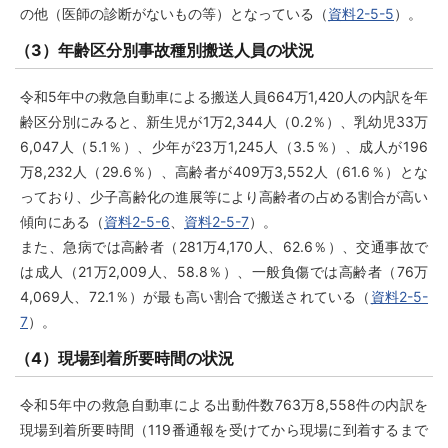
の他（医師の診断がないもの等）となっている（
資料2-5-5
）。
（3）年齢区分別事故種別搬送人員の状況
令和5年中の救急自動車による搬送人員664万1,420人の内訳を年
齢区分別にみると、新生児が1万2,344人（0.2％）、乳幼児33万
6,047人（5.1％）、少年が23万1,245人（3.5％）、成人が196
万8,232人（29.6％）、高齢者が409万3,552人（61.6％）とな
っており、少子高齢化の進展等により高齢者の占める割合が高い
傾向にある（
資料2-5-6
、
資料2-5-7
）。
また、急病では高齢者（281万4,170人、62.6％）、交通事故で
は成人（21万2,009人、58.8％）、一般負傷では高齢者（76万
4,069人、72.1％）が最も高い割合で搬送されている（
資料2-5-
7
）。
（4）現場到着所要時間の状況
令和5年中の救急自動車による出動件数763万8,558件の内訳を
現場到着所要時間（119番通報を受けてから現場に到着するまで