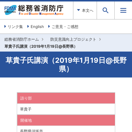
本文へ
リンク集
English
ご意見・ご感想
総務省消防庁ホーム
防災意識向上プロジェクト
草貴子氏講演（2019年1月19日@長野県）
草貴子氏講演（2019年1月19日@長野
県）
語り部
草貴子
開催地
長野県須坂市