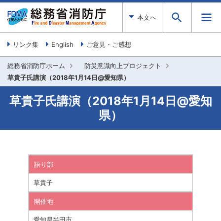
本文へ
リンク集
English
ご意見・ご感想
総務省消防庁ホーム
防災意識向上プロジェクト
草貴子氏講演（2018年1月14日@愛知県）
草貴子氏講演（2018年1月14日@愛知
県）
語り部
草貴子
開催地
愛知県半田市