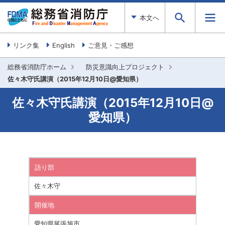
本文へ
リンク集
English
ご意見・ご感想
総務省消防庁ホーム
防災意識向上プロジェクト
佐々木守氏講演（2015年12月10日@愛知県）
佐々木守氏講演（2015年12月10日@
愛知県）
語り部
佐々木守
開催地
愛知県尾張旭市