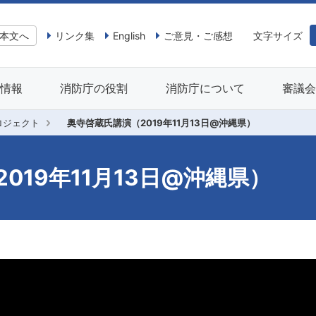
本文へ
リンク集
English
ご意見・ご感想
文字サイズ
情報
消防庁の役割
消防庁について
審議
ロジェクト
奥寺啓蔵氏講演（2019年11月13日@沖縄県）
019年11月13日@沖縄県）