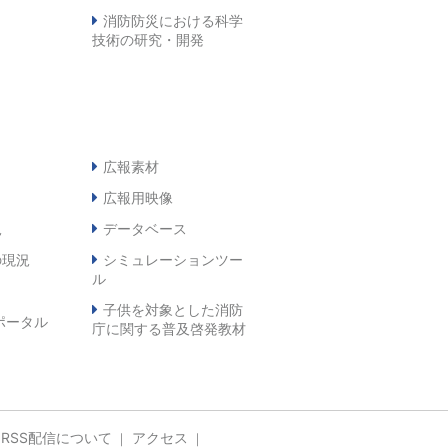
消防防災における科学
技術の研究・開発
広報素材
広報用映像
況
データベース
の現況
シミュレーションツー
ル
子供を対象とした消防
ポータル
庁に関する普及啓発教材
RSS配信について
アクセス