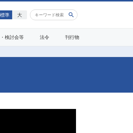
標準
大
会・検討会等
法令
刊行物