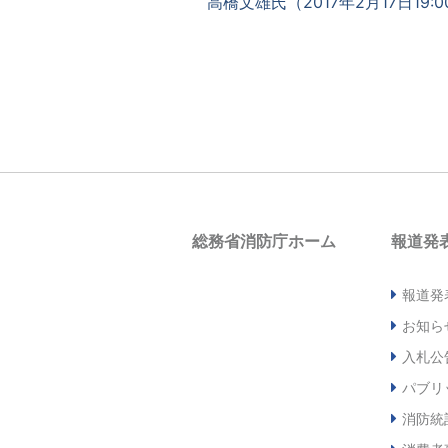
高橋文雄氏（2017年2月17日19:0
総務省消防庁ホーム
報道発
報道発
お知ら
入札公
パブリ
消防統