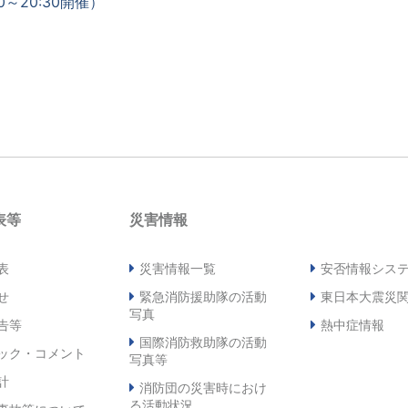
0～20:30開催）
表等
災害情報
表
災害情報一覧
安否情報シス
せ
緊急消防援助隊の活動
東日本大震災
写真
告等
熱中症情報
国際消防救助隊の活動
ック・コメント
写真等
計
消防団の災害時におけ
る活動状況