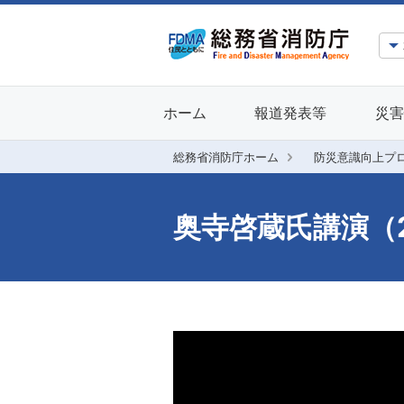
ホーム
報道発表等
災害
総務省消防庁ホーム
防災意識向上プ
奥寺啓蔵氏講演（2