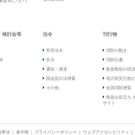
事故等について
・検討会等
法令
刊行物
所管法令
消防の動き
等
告示
消防白書
通知・通達
救急救助の現
国会提出法律案
地方防災行政
その他
全国消防便覧
救急お役立ち 
サイト
責事項
著作権
プライバシーポリシー
ウェブアクセシビリティ