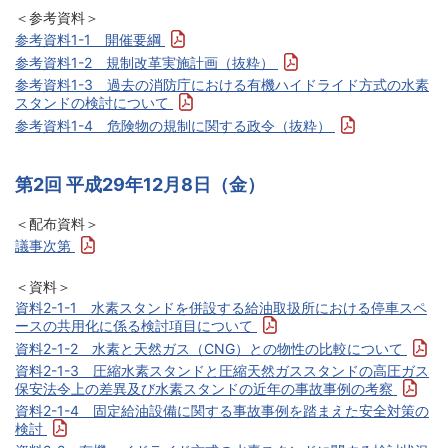
＜参考資料＞
参考資料1-1 開催要綱
参考資料1-2 規制改革実施計画（抜粋）
参考資料1-3 過去の消防庁における有機ハイドライド方式の水素
スタンドの検討について
参考資料1-4 危険物の規制に関する政令（抜粋）
第2回 平成29年12月8日（金）
＜配布資料＞
議事次第
＜資料＞
資料2-1-1 水素スタンドを併設する給油取扱所における停車スペ
ースの共用化に係る検討項目について
資料2-1-2 水素と天然ガス（CNG）との物性の比較について
資料2-1-3 圧縮水素スタンドと圧縮天然ガススタンドの高圧ガス
保安法令上の差異及び水素スタンドの近年の事故事例の考察
資料2-1-4 固定給油設備に関する事故事例を踏まえた安全対策の
検討