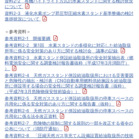
資料2-2 有機ハイドライド方式の水素スタンドに関する検討状況
について
資料2-3 液化水素ポンプ昇圧型圧縮水素スタンド基準整備の検討
進捗状況について
＜参考資料＞
参考資料2-1 開催要綱
参考資料2-2 第1回 水素スタンドの多様化に対応した給油取扱
所等に係る安全対策のあり方に関する検討会 議事の記録
参考資料2-3 水素スタンド併設給油取扱所の安全対策抽出表（燃
料電池安全に関する調査検討報告書抜粋（平成17年3月消防庁）
）
参考資料2-4 天然ガススタンド併設給油取扱所における災害要因
と危険性の抽出・検討表（CNG自動車用燃料供給施設を給油取扱
所に併設等する場合の安全性に関する調査検討報告書（抜粋）
（平成7年3月危険物保安技術協会））
参考資料2-5 天然ガススタンド併設給油取扱所の停車スペースの
共用化に係る安全対策のあり方に関する報告書（抜粋）
参考資料2-6 天然ガススタンド併設給油取扱所の停車スペースの
共用化に係る法令改正資料
参考資料2-7 危険物の規制に関する規則の一部を改正する省令の
公布について（消防庁通知）
参考資料2-8 「圧縮天然ガス等充てん設備設置給油取扱所の技術