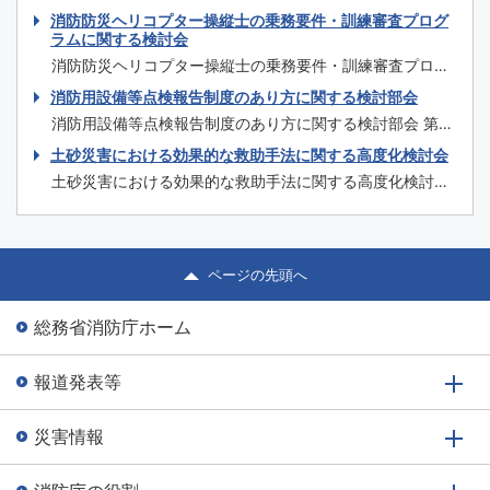
年度 第2回 全国メディカルコントロール協議会連絡会
消防防災ヘリコプター操縦士の乗務要件・訓練審査プログ
日時 令和2年1月31日（金）14時～17時 場所 仙台国際セン
ラムに関する検討会
ター 大ホール（宮城県仙台市青葉区青葉山無番地） 主催
消防防災ヘリコプター操縦士の乗務要件・訓練審査プログ
団体等 主催：厚生労働省、消防庁 共催：公益社団法人日
ラムに関する検討会 第1回 令和元年12月16日（月） 次第
消防用設備等点検報告制度のあり方に関する検討部会
本医師会 後援：一般...
議事概要 ＜資料＞ 資料1 開催要綱・委員名簿 資料2 消
消防用設備等点検報告制度のあり方に関する検討部会 第9
防防災ヘリコプターの現状について 資料3 消防防災ヘリ
回 令和元年10月9日（水） 議事次第 ＜配布資料＞ 資料
土砂災害における効果的な救助手法に関する高度化検討会
コプターの運航に関する基準について 資料4 ドクターヘ
9-1 泡消火設備の点検における現状と課題 資料9-2 泡
リ、消防・防...
土砂災害における効果的な救助手法に関する高度化検討会
消火設備の点検における対応（案） 資料9-3 点検アプリ
第1回 令和元年9月3日（火） 議事次第 議事概要 ＜資料
の現状と改修の方向性 ＜参考資料＞ 参考資料9-1 部会員
＞ 資料1 土砂災害における効果的な救助手法に関する高
名簿 参考資料9...
度化検討会委員名簿 資料2 土砂災害における効果的な救
助手法に関する高度化検討会開催要綱 資料3 検討会の目
ページの先頭へ
的等 資料4 土砂災害対応...
総務省消防庁ホーム
報道発表等
災害情報