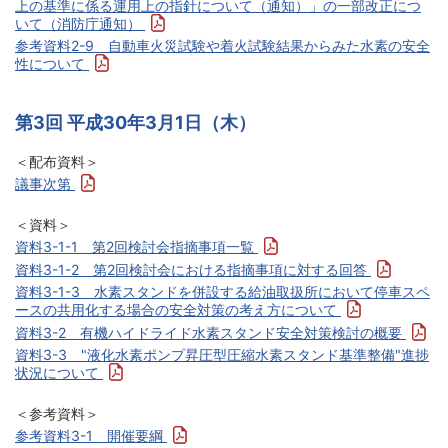
上の基準に係る運用上の指針について（通知）」の一部改正につ
いて（消防庁通知）
参考資料2-9 自動車火災試験や着火試験結果からみた水素の安全
性について
第3回 平成30年3月1日（木）
＜配布資料＞
議事次第
＜資料＞
資料3-1-1 第2回検討会指摘事項一覧
資料3-1-2 第2回検討会における指摘事項に対する回答
資料3-1-3 水素スタンドを併設する給油取扱所において停車スペ
ースの共用化する場合の安全対策の考え方について
資料3-2 有機ハイドライド水素スタンド安全対策検討の概要
資料3-3 "液化水素ポンプ昇圧型圧縮水素スタンド基準整備"進捗
状況について
＜参考資料＞
参考資料3-1 開催要綱