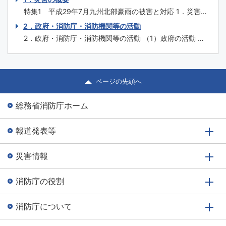
応 特集4 消防の...
成30年３月には70年を迎えます。この間、関係者の努力
特集1 平成29年7月九州北部豪雨の被害と対応 1．災害の
の積重ねにより消防制度や施策、消防防災施設等の充実強
概要 （1）気象の状況 平成29年6月30日から7月4日にかけ
2．政府・消防庁・消防機関等の活動
化が図られ、火災予防・消火、救急、救助はもとより、自
て、梅雨前線が北陸地方や東北地方に停滞し、その後ゆっ
然災害への対応や国民保護まで広範囲に...
2．政府・消防庁・消防機関等の活動 （1）政府の活動 内
くり南下して、7月5日から10日にかけては朝鮮半島付近か
閣官房は、情報の集約、内閣総理大臣等への報告、関係省
ら西日本に停滞した。 また、7月2日9時に沖縄の南で発生
庁との連絡調整を集中的に行うため、7月3日16時46分に
した台風第3号は...
総理大臣官邸に情報連絡室を設置した。7月5日17時51分に
福岡県に大雨特別警報が発表され、予想されるその後の気
ページの先頭へ
象状況により、甚大な被害が...
総務省消防庁ホーム
報道発表等
災害情報
消防庁の役割
消防庁について