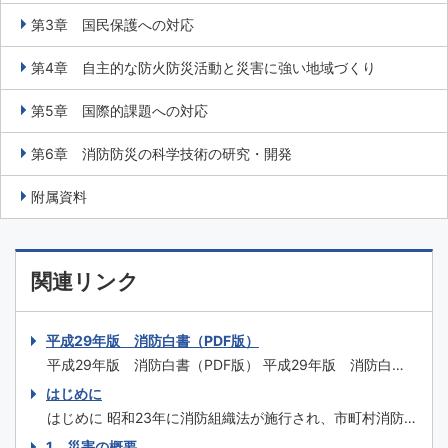
第3章 国民保護への対応
第4章 自主的な防火防災活動と災害に強い地域づくり
第5章 国際的課題への対応
第6章 消防防災の科学技術の研究・開発
附属資料
関連リンク
平成29年版 消防白書（PDF版）
平成29年版 消防白書（PDF版） 平成29年版 消防白書
（一式） はじめに 特集1 平成29年7月九州北部豪雨の被
はじめに
害と対応 特集2 糸魚川市大規模火災を踏まえた今後の消
はじめに 昭和23年に消防組織法が施行され、市町村消防
防のあり方 特集3 埼玉県三芳町倉庫火災を踏まえた対
を原則とする我が国の自治体消防制度が誕生してから、平
1．災害の概要