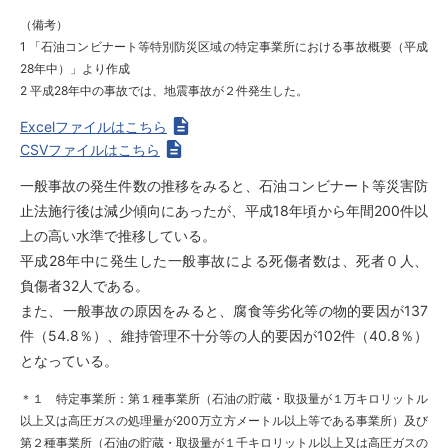
（備考）
1 「石油コンビナート等特別防災区域の特定事業所における事故概要（平成
28年中）」より作成
2 平成28年中の事故では、地震事故が２件発生した。
Excelファイルはこちら
CSVファイルはこちら
一般事故の発生件数の推移をみると、石油コンビナート等災害防
止法施行後は減少傾向にあったが、平成18年頃から年間200件以
上の高い水準で推移している。
平成28年中に発生した一般事故による死傷者数は、死者０人、
負傷者32人である。
また、一般事故の原因をみると、腐食等劣化等の物的要因が137
件（54.8％）、維持管理不十分等の人的要因が102件（40.8％）
となっている。
＊１ 特定事業所：第１種事業所（石油の貯蔵・取扱量が１万キロリットル
以上又は高圧ガスの処理量が200万立方メートル以上等である事業所）及び
第２種事業所（石油の貯蔵・取扱量が１千キロリットル以上又は高圧ガスの