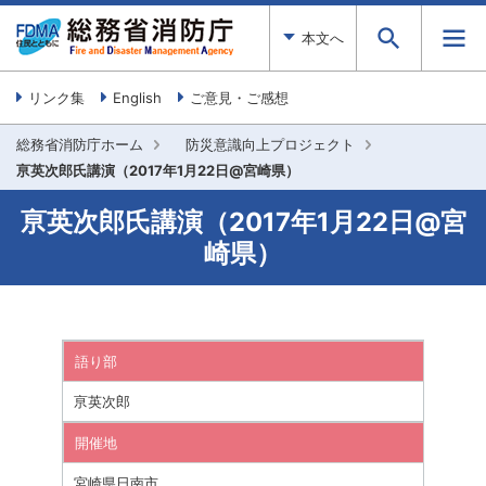
本文へ
リンク集
English
ご意見・ご感想
総務省消防庁ホーム
防災意識向上プロジェクト
亰英次郎氏講演（2017年1月22日@宮崎県）
亰英次郎氏講演（2017年1月22日@宮
崎県）
語り部
亰英次郎
開催地
宮崎県日南市