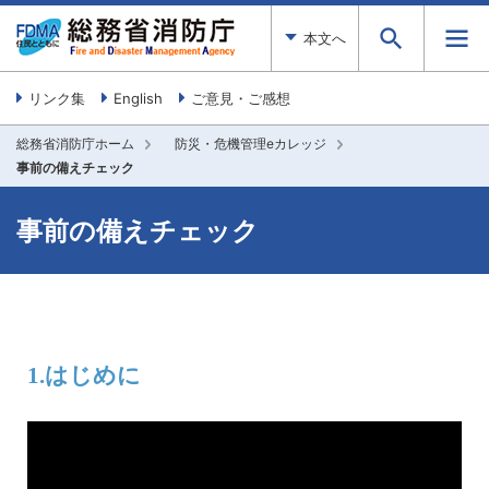
本文へ
リンク集
English
ご意見・ご感想
総務省消防庁ホーム
防災・危機管理eカレッジ
事前の備えチェック
事前の備えチェック
1.はじめに