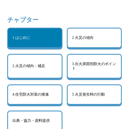
チャプター
1.はじめに
2.火災の傾向
3.出火原因別防火のポイン
2.火災の傾向：補足
ト
4.住宅防火対策の推進
5.火災発生時の行動
出典・協力・資料提供