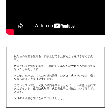
私たちの財産も生命も、築き上げてきた何もかもを焼き尽くす火
事。
放火という悪質な犯罪で、一瞬にしてあなたの大切なものすべてを
奪うことがあります。
その他、タバコ、てんぷら鍋の過熱、たき火、火あそびなど、様々
なきっかけで火災は発生します。
このレッスンでは、火災の傾向を学ぶとともに、出火の原因別に防
火のポイント、住宅防火対策、火災発生時の行動について考えてい
きます。
火災の基礎的な知識を身につけましょう。