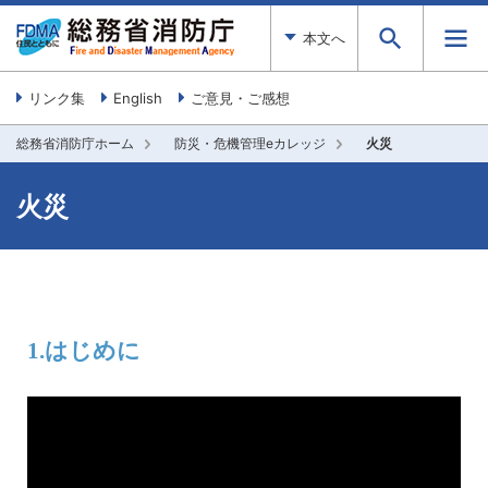
本文へ
リンク集
English
ご意見・ご感想
総務省消防庁ホーム
防災・危機管理eカレッジ
火災
火災
1.はじめに