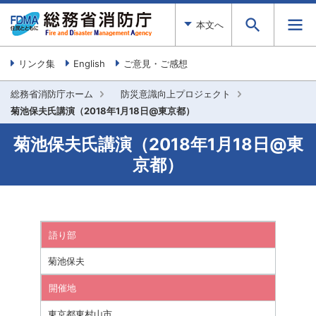
本文へ
リンク集
English
ご意見・ご感想
総務省消防庁ホーム
防災意識向上プロジェクト
菊池保夫氏講演（2018年1月18日@東京都）
菊池保夫氏講演（2018年1月18日@東
京都）
語り部
菊池保夫
開催地
東京都東村山市