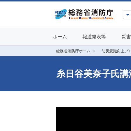
ホーム
報道発表等
災害
総務省消防庁ホーム
防災意識向上プ
糸日谷美奈子氏講演