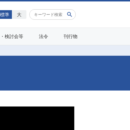
標準
大
会・検討会等
法令
刊行物