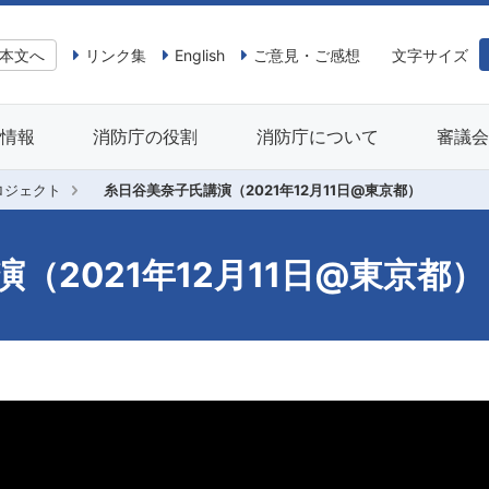
本文へ
リンク集
English
ご意見・ご感想
文字サイズ
情報
消防庁の役割
消防庁について
審議
ロジェクト
糸日谷美奈子氏講演（2021年12月11日@東京都）
（2021年12月11日@東京都）