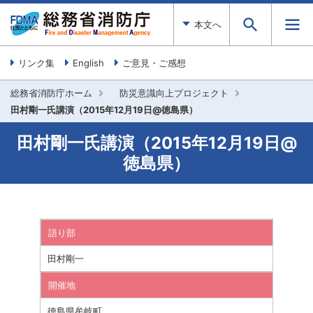
本文へ
リンク集
English
ご意見・ご感想
総務省消防庁ホーム
防災意識向上プロジェクト
田村剛一氏講演（2015年12月19日@徳島県）
田村剛一氏講演（2015年12月19日@
徳島県）
語り部
田村剛一
開催地
徳島県牟岐町