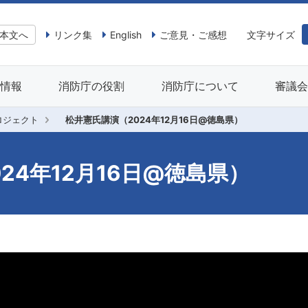
本文へ
リンク集
English
ご意見・ご感想
文字サイズ
情報
消防庁の役割
消防庁について
審議
ロジェクト
松井憲氏講演（2024年12月16日@徳島県）
24年12月16日@徳島県）