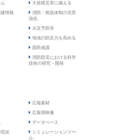
テム
大規模災害に備える
関連情報
消防・救急体制の充実
強化
火災予防等
地域の防災力を高める
国民保護
消防防災における科学
技術の研究・開発
広報素材
広報用映像
況
データベース
の現況
シミュレーションツー
ル