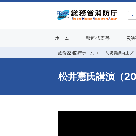
ホーム
報道発表等
災害
総務省消防庁ホーム
防災意識向上プ
松井憲氏講演（20