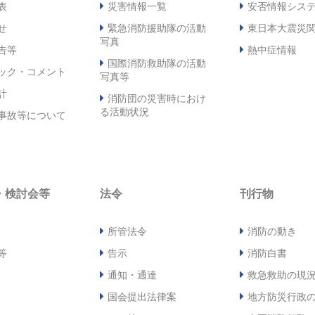
表
災害情報一覧
安否情報シス
せ
緊急消防援助隊の活動
東日本大震災
写真
告等
熱中症情報
国際消防救助隊の活動
ック・コメント
写真等
計
消防団の災害時におけ
る活動状況
事故等について
・検討会等
法令
刊行物
所管法令
消防の動き
等
告示
消防白書
通知・通達
救急救助の現
国会提出法律案
地方防災行政