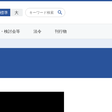
標準
大
会・検討会等
法令
刊行物