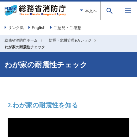
本文へ
リンク集
English
ご意見・ご感想
総務省消防庁ホーム
防災・危機管理eカレッジ
わが家の耐震性チェック
わが家の耐震性チェック
2.わが家の耐震性を知る