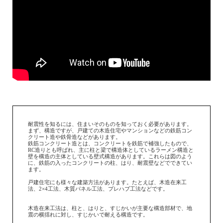
耐震性を知るには、住まいそのものを知っておく必要があります。
まず、構造ですが、戸建ての木造住宅やマンションなどの鉄筋コン
クリート造や鉄骨造などがあります。
鉄筋コンクリート造とは、コンクリートを鉄筋で補強したもので、
RC造りとも呼ぱれ、主に柱と梁で構造体としているラーメン構造と
壁を構造の主体としている壁式構造があります。これらは図のよう
に、鉄筋の入ったコンクリートの柱、はり、耐震壁などでできてい
ます。
戸建住宅にも様々な建築方法があります。たとえば、木造在来工
法、2×4工法、木質パネル工法、プレハブ工法などです。
木造在来工法は、柱と、はりと、すじかいが主要な構造部材で、地
震の横揺れに対し、すじかいで耐える構造です。