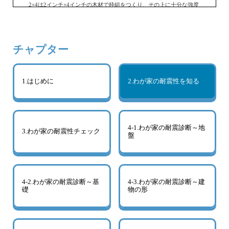
2×4は2インチ×4インチの木材で枠組をつくり、その上に十分な強度
の合板を釘で打ちつけて床や壁ができます。これらの工法は設計図
書などを見て確認してください。
さて次にいつ建てられたのかが問題です。実は昭和56年が分水嶺と
いわれています。なぜならこの年に建築の耐震基準が新しくなり、
それまでの基準と比較して地震に対して強くなったのです。実際、
チャプター
阪神・淡路大震災でも昭和55年以前の建物に被害が集中していま
す。
ただし、新しい耐震基準になってからの建築物も、油断はできませ
ん。地震の力は建物の一番弱い部分に作用します。1階が駐車場など
1.はじめに
2.わが家の耐震性を知る
になっていて、壁がなく柱だけのようなピロティ形式や、複雑な形
をしている場合は、専門家に耐震診断を依頼した方が安心です。信
頼のできる専門家に心あたりがない場合は、地元の地方自治体や各
都道府県の建築士事務所協会などへ問い合わせてみましょう。
最近では、耐震診断や耐震改修への助成制度がある地方自治体も少
なくありません。確認の上、大いに利用したいものです。
4-1.わが家の耐震診断～地
3.わが家の耐震性チェック
盤
なお、耐震診断は建物全体を見て診断を行いますが、大規模なマン
ションであればそれだけ費用もかかります。このような場合は、管
理組合の決議が必要です。
4-2.わが家の耐震診断～基
4-3.わが家の耐震診断～建
礎
物の形