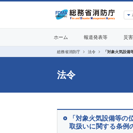
ホーム
報道発表等
災害
総務省消防庁
法令
「対象火気設備
法令
「対象火気設備等の
取扱いに関する条例