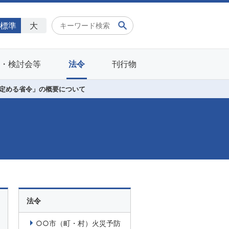
標準
大
会・検討会等
法令
刊行物
定める省令」の概要について
法令
○○市（町・村）火災予防