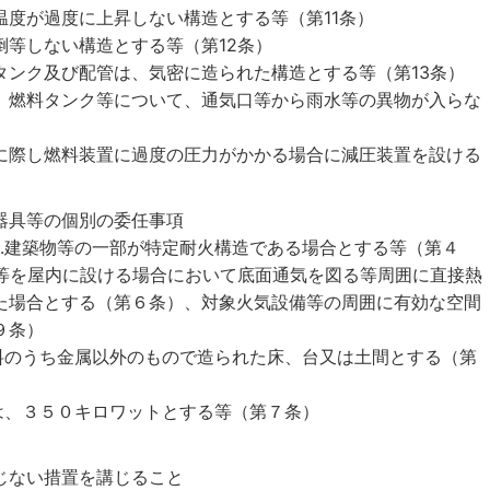
温度が過度に上昇しない構造とする等（第11条）
倒等しない構造とする等（第12条）
タンク及び配管は、気密に造られた構造とする等（第13条）
、燃料タンク等について、通気口等から雨水等の異物が入らな
に際し燃料装置に過度の圧力がかかる場合に減圧装置を設ける
器具等の個別の委任事項
..建築物等の一部が特定耐火構造である場合とする等（第４
備等を屋内に設ける場合において底面通気を図る等周囲に直接熱
た場合とする（第６条）、対象火気設備等の周囲に有効な空間
９条）
材料のうち金属以外のもので造られた床、台又は土間とする（第
には、３５０キロワットとする等（第７条）
じない措置を講じること