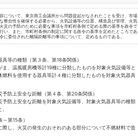
容について、東京商工会議所から問題提起がなされたことを受け、市場
な整合性を確保する必要から、火気設備等の位置、構造及び管理、火気
火災の予防のために必要な事項を市町村条例で定める際の基準を政令で
行い、また、市町村条例の制定に関する政令の基準を定めたところであ
令に委任された離隔距離等の事項について、定めるものである。
器具等の種類（第３条、第18条関係）
がま、温風暖房機等計19種に分類したものを対象火気設備等と
体燃料を使用する器具等計４種に分類したものを対象火気器具
災予防上安全な距離（第４条、第20条関係）
災予防上安全な距離を対象火気設備等、対象火気器具等の種類
と。
条～第15条）
に際し、火災の発生のおそれのある部分について不燃材料で造
）