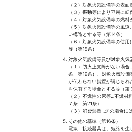
（２）対象火気設備等の表面
（３）振動等により容易に転
（４）対象火気設備等の燃料
（５）対象火気設備等の風道
い構造とする等（第14条）
（６）対象火気設備等の使用
等（第15条）
対象火気設備等及び対象火気
（１）防火上支障がない場合.
条、第19条）、対象火気設
が伝わらない措置が講じられ
を保有する場合とする等（第
（２）不燃性の床等...不燃
７条、第21条）
（３）消費熱量...炉の場合
その他の基準（第16条）
電線、接続器具は、短絡を生