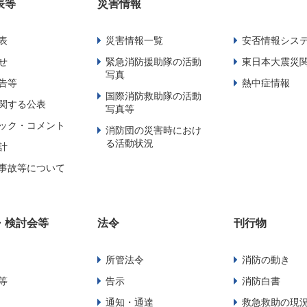
表等
災害情報
表
災害情報一覧
安否情報シス
せ
緊急消防援助隊の活動
東日本大震災
写真
告等
熱中症情報
国際消防救助隊の活動
関する公表
写真等
ック・コメント
消防団の災害時におけ
る活動状況
計
事故等について
・検討会等
法令
刊行物
所管法令
消防の動き
等
告示
消防白書
通知・通達
救急救助の現