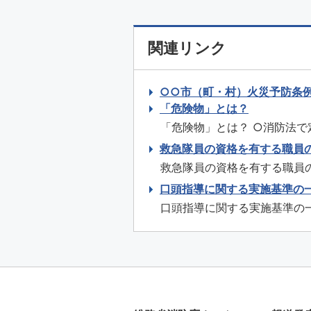
関連リンク
○○市（町・村）火災予防条
「危険物」とは？
「危険物」とは？ ○消防法
品をいいます。 火災発生の危
救急隊員の資格を有する職員
性が高いもの ＊私たちの身近
救急隊員の資格を有する職員
質 性質等の概要 第一類 酸化性
のあり方について（平成25年
口頭指導に関する実施基準の
紙２） ...
口頭指導に関する実施基準の
について（平成25年5月9日） 口頭指導の
手当 指趾切断手当 １１９番通報からの導入要領（別紙２） 通信指令員に対する救急に関す
る講習項目（別紙３） ...