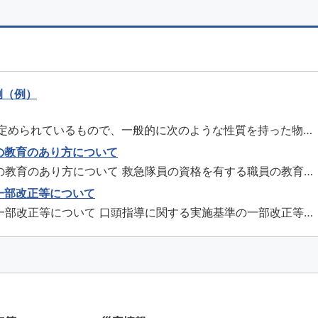
例（例）
で定められているもので、一般的に次のような性質を持った物
険性が大きいもの 火災拡大の危険性が大きいもの 消火の困難
の教育のあり方について
なものでは、ガソリン・灯油・油性塗料等があります 類別 性
の教育のあり方について 救急隊員の資格を有する職員の教育
固体 固体であ...
5月9日） 救急隊員教育管理表（別紙１） チェックリスト（別
一部改正等について
一部改正等について 口頭指導に関する実施基準の一部改正等
指導項目 心肺蘇生法 気道異物除去法 止血法 熱傷