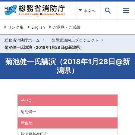
本文へ
リンク集
English
ご意見・ご感想
総務省消防庁ホーム
防災意識向上プロジェクト
菊池健一氏講演（2018年1月28日@新潟県）
菊池健一氏講演（2018年1月28日@新
潟県）
語り部
菊池健一
開催地
新潟県新発田市