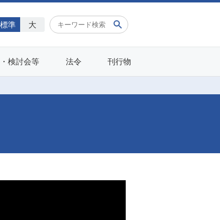
標準
大
会・検討会等
法令
刊行物