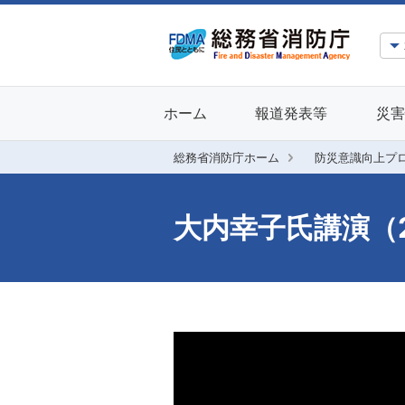
ホーム
報道発表等
災害
総務省消防庁ホーム
防災意識向上プ
大内幸子氏講演（2