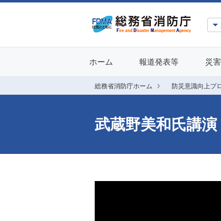
ホーム
報道発表等
災害
総務省消防庁ホーム
防災意識向上プ
武蔵野美和氏講演（