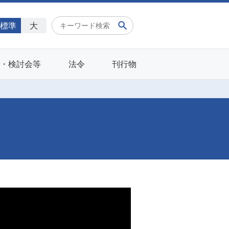
標準
大
会・検討会等
法令
刊行物