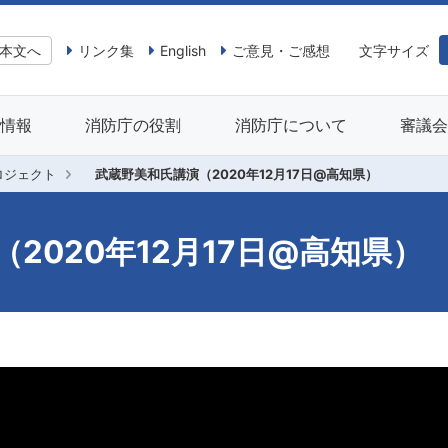
本文へ
リンク集
English
ご意見・ご感想
文字サイズ
情報
消防庁の役割
消防庁について
審議
ロジェクト
武蔵野美和氏講演（2020年12月17日@高知県）
2020年12月17日@高知県）