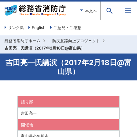
本文へ
リンク集
English
ご意見・ご感想
総務省消防庁ホーム
防災意識向上プロジェクト
吉田亮一氏講演（2017年2月18日@富山県）
吉田亮一氏講演（2017年2月18日@富
山県）
語り部
吉田亮一
開催地
富山県小矢部市