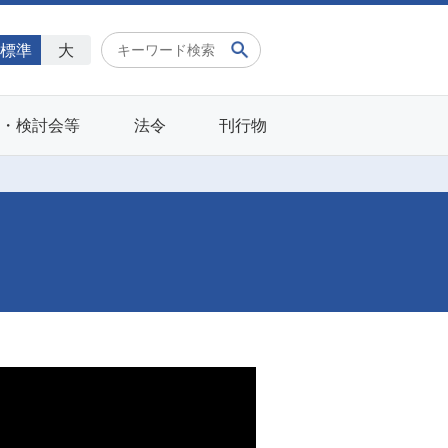
標準
大
会・検討会等
法令
刊行物