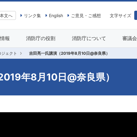
本文へ
リンク集
English
ご意見・ご感想
文字サイズ
情報
消防庁の役割
消防庁について
審議
ロジェクト
吉田亮一氏講演（2019年8月10日@奈良県）
019年8月10日@奈良県）