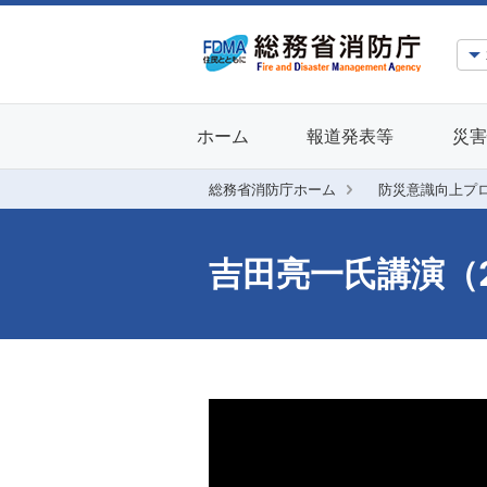
ホーム
報道発表等
災害
総務省消防庁ホーム
防災意識向上プ
吉田亮一氏講演（2